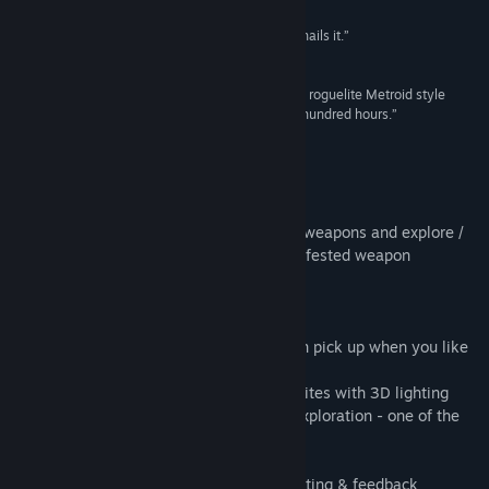
評論
閱讀相關新聞
“Weapon Hacker is like a rogue-lite Metroid and nails it.”
PC Invasion
檢視討論區
“Tight controls and strategic gameplay make this roguelite Metroid style
game a great way to spend an hour, or maybe a hundred hours.”
尋找社群群組
Metroidvania Review
名稱:
Weapon Hacker
類型:
動作
,
獨立製作
關於此遊戲
發行日期:
2020 年 6 月 8 日
Hack scavenged parts into custom-made weapons and explore /
shred your way through a multiverse of infested weapon
facilities.
* Unique facility each time you play
* Self-contained 1-hour playthrus you can pick up when you like
* Optimized engine, smooth on any PC
* Controversial / unique art style - 2D sprites with 3D lighting
* Procedurally generated Metroid-style exploration - one of the
original "roguevanias"
* Tight, fast-paced platforming
* Honed by thousands of hours of playtesting & feedback