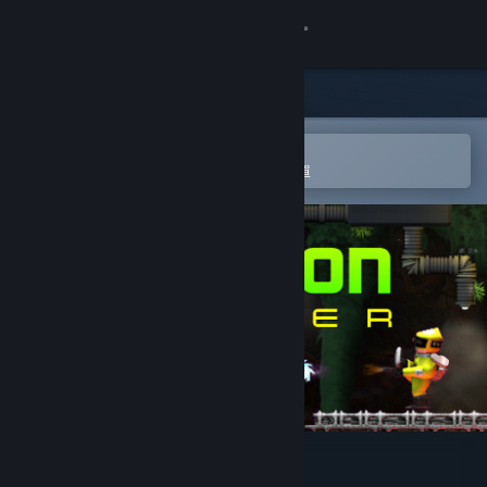
登入
商店
社群
在 Steam 行動應用程式中開啟
以輕鬆進行購買或新增至您的願望清單
關於
客服
變更語言
取得 Steam 行動應用程式
檢視電腦版網頁
Weapon Hacker