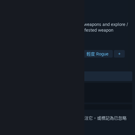
Luke Rissacher
開發人員
Luke Rissacher
發行商
發行日
2020 年 6 月 8 日
Hack scavenged parts into custom-made weapons and explore /
shred your way through a multiverse of infested weapon
facilities.
標籤
獨立
動作
類銀河戰士惡魔城
輕度 Rogue
+
評論
有史以來：
好評
(92 / 27)
登入
以將此項目新增至您的願望清單、關注它，或標記為已忽略