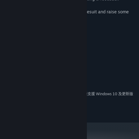
Grab your stubby flourescent-yellow spacesuit and raise some
hell!
系統需求
最低配備:
Windows 7
作業系統 *:
Any
處理器:
256 MB 記憶體
記憶體:
GPU Required
顯示卡:
版本：9.0c
DIRECTX:
60 MB 可用空間
儲存空間:
自 2024 年 1 月 1 日（PT）起，Steam 用戶端僅支援 Windows 10 及更新版
*
本。
Copyright ©2020 Luke Rissacher.