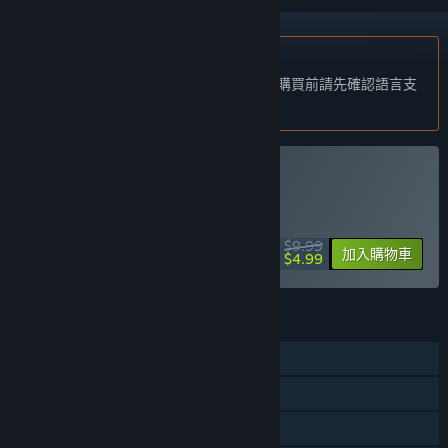
不支援繁體中文
本產品尚不支援您的目前所在地的語言。購買前請先確認語言支
援清單。
購買 Weapon Hacker
特別促銷！剩餘時間
43:37:54
$9.99
-50%
加入購物車
$4.99
功能
單人
在電視上遠端暢玩
親友同享