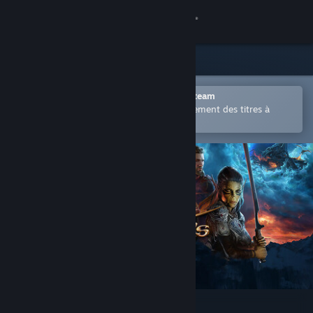
Se connecter
Magasin
Communauté
Ouvrir dans l'application mobile Steam
Permet d'acheter ou d'ajouter facilement des titres à
votre liste de souhaits.
À propos
Support
Changer la langue
Télécharger l'application mobile Steam
Voir version ordi. du site
Baldur's Gate 3