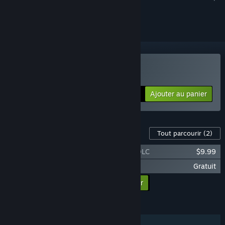
le suivre ou l'ignorer
Acheter Baldur's Gate 3
Ajouter au panier
$59.99
Contenu disponible pour ce jeu
Tout parcourir
(2)
Baldur's Gate 3 - Digital Deluxe Edition DLC
$9.99
Baldur's Gate 3 Toolkit Data
Gratuit
Ajouter tous les DLC au panier
$9.99
FONCTIONNALITÉS
Solo