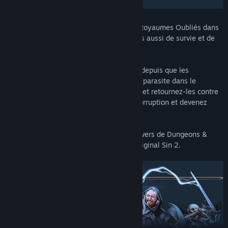
Constituez votre groupe et retrouvez les Royaumes Oubliés dans
cette histoire d'amitié et de trahison, mais aussi de survie et de
sacrifice, sur fond de pouvoir absolu.
D'étranges facultés se déclarent en vous depuis que les
flagelleurs mentaux vous ont implanté un parasite dans le
cerveau. Résistez à ces dons malfaisants et retournez-les contre
les forces des ténèbres, ou acceptez la corruption et devenez
l'incarnation du mal.
Un RPG de nouvelle génération dans l'univers de Dungeons &
Dragons, par les créateurs de Divinity: Original Sin 2.