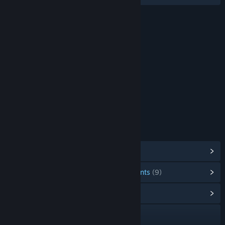
ÉVALUATIONS
Intense Violence
Blood and Gore
Strong Sexual Content
Nudity
Strong Language
Éléments interactifs
Users Interact
Limite d'âge pour : ESRB
LIENS ET INFORMATIONS
Afficher les succès Steam
(54)
Afficher les items de la boutique des points
(9)
Afficher le hub de la communauté
Visiter le site Web