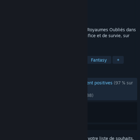
Développement
Larian Studios
Édition
Larian Studios
Sorti le
3 aout 2023
Constituez votre groupe et retournez aux Royaumes Oubliés dans
une histoire d'amitié, de trahison, de sacrifice et de survie, sur
fond d'attrait du pouvoir absolu.
TAGS
RPG
Personnages personnalisés
Fantasy
+
ÉVALUATIONS
ÉVALUATIONS EN FRANÇAIS
extrêmement positives
(97 % sur
20,768)
RÉCENTES :
très positives
(94 % sur 4,938)
Connectez-vous
pour ajouter cet article à votre liste de souhaits,