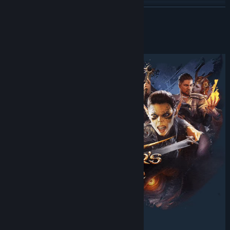
Facebook
EN SAVOIR PLUS
Twitch
À propos de ce jeu
X
YouTube
Voir l'historique des mises à jour
Lire les actualités liées
Consulter les discussions
Trouver des groupes de la communauté
Titre :
Baldur's Gate 3
Genre :
Aventure
,
RPG
,
Stratégie
Date de parution :
3 aout 2023
Date de sortie en accès anticipé :
6 oct. 2020