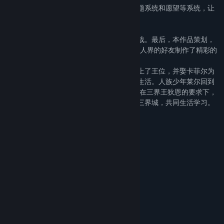
新增了玩家结局和玩家感情结局。新增了话题系统和愿望等系统，让
玩家可以更好的了解游戏和孩子的心声。
在游戏中也不乏有趣的小游戏，等待大家挑战。最后，本作品策划，
剧本，人设，CG及音乐均为原创。并且由同人界的好友制作了精彩的
主题曲和游戏op视频。
在绮丽版的竞选后，来自魔族的少年狄恩登上了王位，并娶卡菲尔为
妻。神族少年艾瑞斯回到了神族过着平静的生活。人族少年莱尔回到
了人族成为了人族之王。50年的期限将近，在三界王狄恩的要求下，
新一届的三界王候选人和培养者一起进入了三界城，共同生活学习。
System Requirements
MINIMUM:
Windows 2000 / XP / Vista / 7 / 8 / 10
OS *:
Intel Core2 Duo or higher
PROCESSOR:
2 GB RAM
MEMORY:
Open GL compliant video card
GRAPHICS:
500 MB available space
STORAGE:
无
SOUND CARD:
RECOMMENDED: