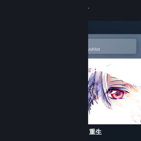
Sign in
Store
Community
Open in the Steam Mobile App
To easily purchase or add to your wishlist
About
Support
Change language
Get the Steam Mobile App
View desktop website
Prince Maker美少年梦工厂3：重生