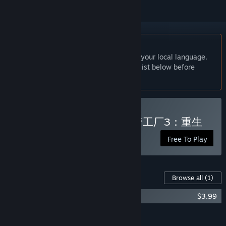
English language not supported
This product does not have support for your local language.
Please review the supported language list below before
purchasing
Play Prince Maker美少年梦工厂3：重生
Free To Play
Content For This Game
Browse all
(1)
美少年梦工厂3：重生 OST
$3.99
Add all DLC to Cart
$3.99