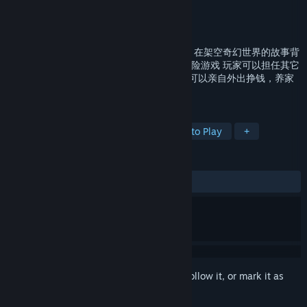
Developer
ALFAGAME
Publisher
ALFAGAME
Released
May 9, 2019
AlfaGame的美少年梦工厂系列第3代作品， 在架空奇幻世界的故事背
景下 体验创新式多互动全性向育成结局的冒险游戏 玩家可以担任其它
两位候选人的导师，了解他们的故事。并且可以亲自外出挣钱，养家
糊口
TAGS
RPG
Indie
Simulation
Free to Play
+
REVIEWS
ALL TIME:
Very Positive
(95% of 430)
Sign in
to add this item to your wishlist, follow it, or mark it as
ignored