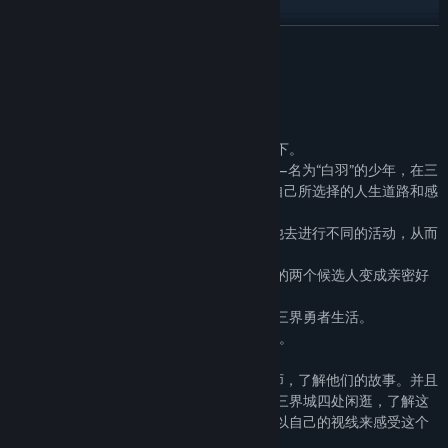
View update history
READ MORE
Read related news
About This Game
View discussions
AlfaGame的美少年梦工厂系列第3代作品，
故事以育成冒险为主，架空在奇幻世界背景下。
Find Community Groups
玩家将扮演神族的培养人，与神族的候选人—名为“白羽”的少年，在三
界城生活6年，目标是将其培养成人，走上自己所选择的人生道路和感
情道路。
Title:
Prince Maker美少年梦工厂3：重生
在6年的生活中。感受到他的喜怒哀乐。让他去进行不同的活动，从而
Genre:
Indie
,
RPG
,
Simulation
使他的属性得到提高。
Release Date:
May 9, 2019
您可以让他主动的扩大他的交友圈。和其它的两个候选人变成亲密好
友。
也可以带着孩子外出冒险，体验惊险有趣的三界勇者生活。
空闲之余 可以带着孩子外出旅游和家庭野餐。
3代中，玩家可以担任其它两位候选人的导师，了解他们的故事。并且
可以亲自外出挣钱，养家糊口。甚至可以在三界城四处闲逛，了解这
个世界的故事。采用了玩家主视角，让玩家以自己的视线来感受这个
世界的绚丽和精彩。