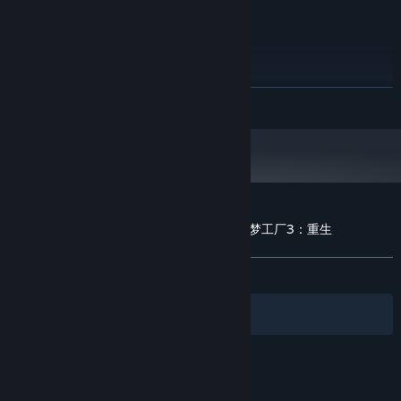
Windows 2000 / XP / Vista / 7 / 8 / 10
OS *:
Intel Core2 Duo or higher
PROCESSOR:
2 GB RAM
MEMORY:
Open GL compliant video card
GRAPHICS:
500 MB available space
STORAGE:
READ MORE
无
SOUND CARD:
Starting January 1st, 2024, the Steam Client will only support Windows 10
*
and later versions.
Customer reviews for Prince Maker美少年梦工厂3：重生
About user reviews
Your preferences
ALL TIME:
Very Positive
(95% of 430)
Filters
Your Languages