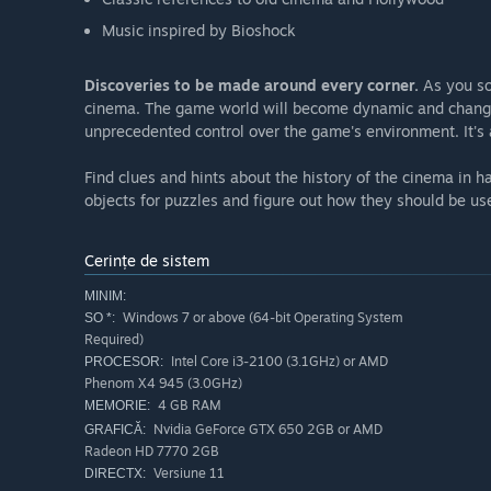
Music inspired by Bioshock
Discoveries to be made around every corner.
As you sol
cinema. The game world will become dynamic and changea
unprecedented control over the game's environment. It's 
Find clues and hints about the history of the cinema in h
objects for puzzles and figure out how they should be us
Cerințe de sistem
MINIM:
Windows 7 or above (64-bit Operating System
SO *:
Required)
Intel Core i3-2100 (3.1GHz) or AMD
PROCESOR:
Phenom X4 945 (3.0GHz)
4 GB RAM
MEMORIE:
Nvidia GeForce GTX 650 2GB or AMD
GRAFICĂ:
Radeon HD 7770 2GB
Versiune 11
DIRECTX: