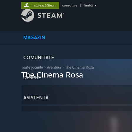
Instalează Steam
conectare
|
limbă
MAGAZIN
COMUNITATE
Toate jocurile
>
Aventură
>
The Cinema Rosa
The Cinema Rosa
DESPRE
ASISTENȚĂ