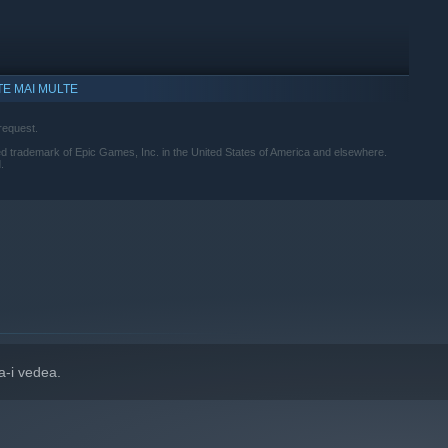
TE MAI MULTE
request.
 trademark of Epic Games, Inc. in the United States of America and elsewhere.
.
i cu Windows 10 și versiunile ulterioare.
a-i vedea.