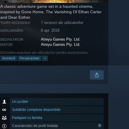
A classic adventure game set in a haunted cinema,
inspired by Gone Home, The Vanishing Of Ethan Carter
and Dear Esther.
7 recenzii ale utilizatorilor
TOATE RECENZIILE:
8 apr. 2019
DATA LANSĂRII:
Atreyu Games Pty. Ltd.
DEZVOLTATOR:
Atreyu Games Pty. Ltd.
EDITOR:
Etichetele populare ale utilizatorilor pentru acest produs:
Aventură
Perspicacitate
+
Un jucător
Subtitrări complexe disponibile
Partajare cu familia
Caracteristici de profil limitate