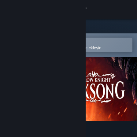
Giriş yap
Mağaza
Topluluk
Steam mobil uygulamasında aç
Kolayca satın alın veya istek listenize ekleyin.
Hakkında
Destek
Dili değiştir
Steam mobil uygulamasını yükle
Masaüstü internet sitesini görüntüle
Hollow Knight: Silksong