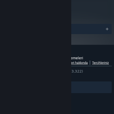
GeForce GTX 1050 (2GB), Radeon R9
EKRAN KARTI:
metacritic
90
380 (2GB)
İncelemeleri Oku
Sürüm 10
DIRECTX:
8 GB kullanılabilir alan
DEPOLAMA:
Ödüller
Hollow Knight: Silksong için müşteri incelemeleri
Dillere göre dağılımı göster
Kullanıcı incelemeleri hakkında
Tercihleriniz
TÜRKÇE İNCELEMELER
Çok Olumlu
(%92/3,322)
EN SON:
Çok Olumlu
(%89/4,601)
Filtreler
Dilleriniz
© Valve Corporation. Tüm hakları saklıdır. Tüm ticari