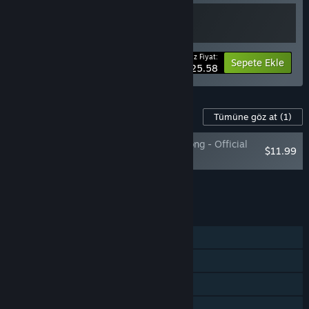
Ödeyeceğiniz Fiyat:
-20%
Paket bilgisi
Sepete Ekle
$25.58
Bu Oyun İçin İçerik
Tümüne göz at
(1)
Hollow Knight: Silksong - Official
$11.99
Soundtrack
Tümünü Sepete Ekle
$11.99
ÖZELLIKLER
Tek Oyunculu
Steam Başarımları
Steam Koleksiyon Kartları
Steam Cloud