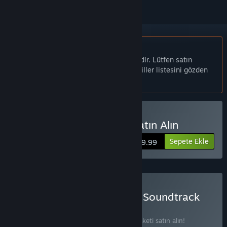
Türkçe desteklenmemektedir
Bu ürün sizin dilinizi desteklememektedir. Lütfen satın
almadan önce aşağıdaki desteklenen diller listesini gözden
geçirin.
Hollow Knight: Silksong Satın Alın
Sepete Ekle
$19.99
Hollow Knight: Silksong & Soundtrack
Satın Alın
PAKET
(?)
2 öğede %20 indirim kazanmak için bu paketi satın alın!