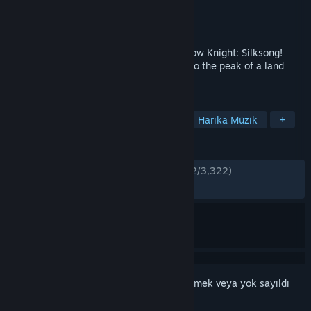
Geliştirici
Team Cherry
Yayıncı
Team Cherry
Yayınlandı:
4 Eyl 2025
Discover a vast, haunted kingdom in Hollow Knight: Silksong!
Explore, fight and survive as you ascend to the peak of a land
ruled by silk and song.
ETIKETLER
Metroidvania
Zor
Bağımsız
Harika Müzik
+
İNCELEMELER
TÜRKÇE İNCELEMELER
Çok Olumlu
(%92/3,322)
EN SON:
Çok Olumlu
(%89/4,601)
Bu öğeyi istek listenize eklemek, takip etmek veya yok sayıldı
olarak işaretlemek için
giriş yapın