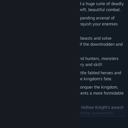
Engage in lethal acrobatic action! Wield a huge suite of deadly
moves as you dance between foes in swift, beautiful combat.
Craft powerful tools! Master an ever-expanding arsenal of
weapons, traps, and mechanisms to vanquish your enemies
and explore new heights.
Solve shocking quests! Hunt down rare beasts and solve
ancient mysteries to grant the wishes of the downtrodden and
restore the kingdom’s hope.
Face over 200 ferocious foes! Beasts and hunters, monsters
and knights. Defeat them all with bravery and skill!
Vanquish over 40 legendary bosses! Battle fabled heroes and
fallen kings in epic combat to decide the kingdom's fate.
Challenge Steel Soul mode! Once you conquer the kingdom,
test your skills in a new mode that presents a more formidable
challenge.
Experience a stunning orchestral score! Hollow Knight’s award-
winning composer, Christopher Larkin, brings melancholy
melodies, symphonic strings and heart-thumping, soul
DEVAMINI OKU
strumming boss themes to the adventure.