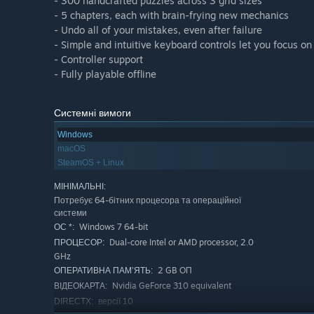
- 300 handcrafted puzzles across 3 grid sizes
- 5 chapters, each with brain-frying new mechanics
- Undo all of your mistakes, even after failure
- Simple and intuitive keyboard controls let you focus on
- Controller support
- Fully playable offline
Системні вимоги
Windows
macOS
SteamOS + Linux
МІНІМАЛЬНІ:
Потребує 64-бітних процесора та операційної
системи
Windows 7 64-bit
ОС *:
Dual-core Intel or AMD processor, 2.0
ПРОЦЕСОР:
GHz
2 GB ОП
ОПЕРАТИВНА ПАМ’ЯТЬ:
Nvidia GeForce 310 equivalent
ВІДЕОКАРТА:
версії 10
DIRECTX: