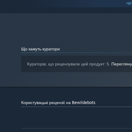
300 MB доступного місця
МІСЦЕ НА ДИСКУ:
ЧИ
РЕКОМЕНДОВАНІ:
Потребує 64-бітних процесора та операційної
системи
З 1 січня 2024 року клієнт Steam буде підтримувати лише Windo
*
Що кажуть куратори
Кураторів, що рецензували цей продукт: 5.
Перегляну
Користувацькі рецензії на Bewildebots