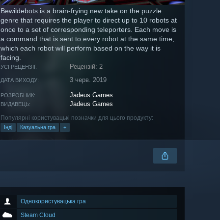
Bewildebots is a brain-frying new take on the puzzle
genre that requires the player to direct up to 10 robots at
once to a set of corresponding teleporters. Each move is
a command that is sent to every robot at the same time,
which each robot will perform based on the way it is
facing.
Рецензій: 2
УСІ РЕЦЕНЗІЇ:
3 черв. 2019
ДАТА ВИХОДУ:
Jadeus Games
РОЗРОБНИК:
Jadeus Games
ВИДАВЕЦЬ:
Популярні користувацькі позначки для цього продукту:
Інді
Казуальна гра
+
Однокористувацька гра
Steam Cloud