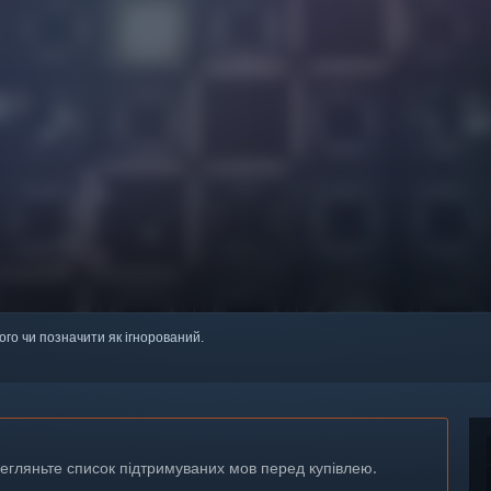
ого чи позначити як ігнорований.
регляньте список підтримуваних мов перед купівлею.