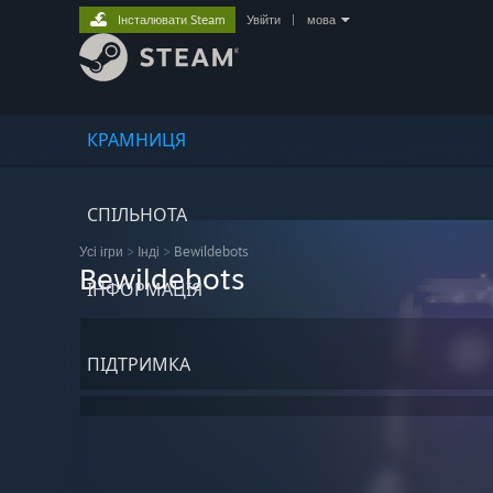
Інсталювати Steam
Увійти
|
мова
КРАМНИЦЯ
СПІЛЬНОТА
Усі ігри
>
Інді
>
Bewildebots
Bewildebots
ІНФОРМАЦІЯ
ПІДТРИМКА