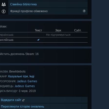
Сімейна бібліотека
Функції профілю обмежено
Мови
:
Текст
Звук
Субт.
українська
Не підтримується
англійська
✔
Містить досягнень Steam: 16
Оглянути
всі 16
Bewildebots
НАЗВА:
Казуальні ігри
Інді
,
ЖАНР:
Jadeus Games
РОЗРОБНИК:
Jadeus Games
ВИДАВЕЦЬ:
3 черв. 2019
ДАТА ВИХОДУ:
Відвідати сайт
Переглянути історію оновлень