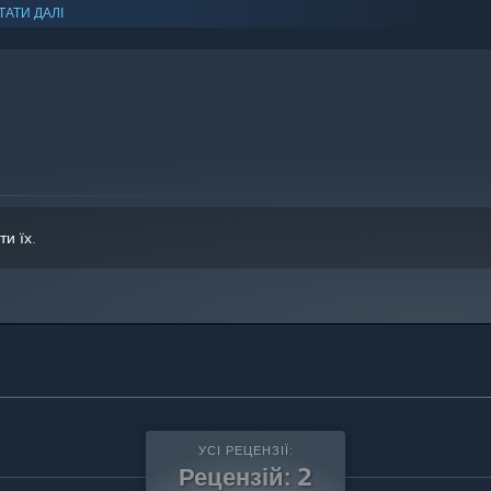
ТАТИ ДАЛІ
ws 10 чи новіші версії цієї ОС.
ти їх
.
УСІ РЕЦЕНЗІЇ:
Рецензій: 2