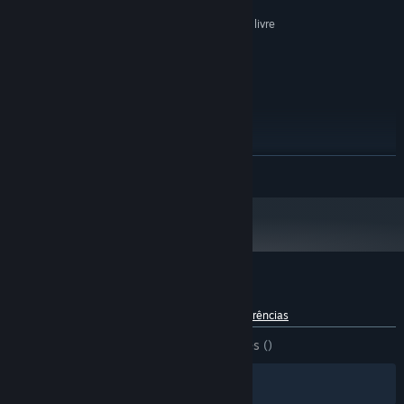
Intel HD Graphics 2000
PLACA GRÁFICA:
Requer 500 MB de espaço livre
ESPAÇO NO DISCO:
RECOMENDADOS:
Microsoft Windows 7
SISTEMA OPERATIVO *:
Intel Core 2 Duo E8200
PROCESSADOR:
1024 MB de RAM
MEMÓRIA:
NVIDIA GeForce GT 620
PLACA GRÁFICA:
Versão 9.0
DIRECTX:
Requer 500 MB de espaço livre
ESPAÇO NO DISCO:
VER MAIS
A partir de 1 de janeiro de 2024, a aplicação Steam irá apenas funcionar no
*
Windows 10 e em versões mais recentes.
Análises de utilizadores - The Town
Sobre as análises de utilizadores
As tuas preferências
DESDE O INÍCIO:
1 análises de utilizadores
()
Filtros
Os teus idiomas