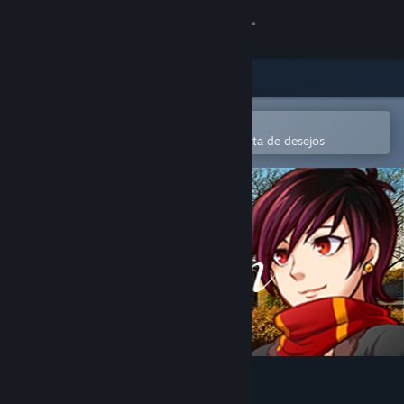
Iniciar sessão
Loja
Comunidade
Abre na app Steam Mobile
Para comprares ou adicionares à lista de desejos
Sobre
Apoio
Alterar idioma
Instala a app móvel do Steam
Ver versão para computadores
The Town