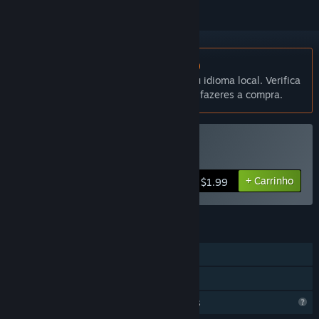
Não disponível em Português (Portugal)
Este produto não está disponível no teu idioma local. Verifica
a lista de idiomas disponíveis antes de fazeres a compra.
Comprar The Town
+ Carrinho
$1.99
FUNCIONALIDADES
Um jogador
Partilha de Biblioteca
Funcionalidades de perfil limitadas