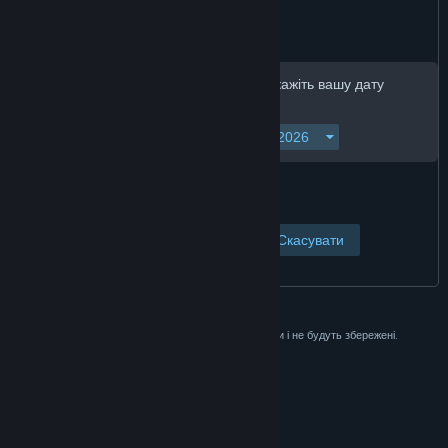
Для продовження, будь ласка, вкажіть вашу дату
народження:
Переглянути сторінку
Скасувати
Ці дані використовуються лише для перевірки і не будуть збережені.