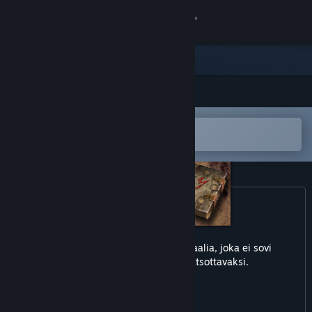
Kirjaudu sisään
Kauppa
Yhteisö
Avaa Steam-mobiilisovelluksessa
Tietoa
Helppo ostaa tai lisätä toivelistalle
Tuki
Vaihda kieli
Hanki Steam-mobiilisovellus
Tämä peli saattaa sisältää materiaalia, joka ei sovi
kaikenikäisille eikä töissä katsottavaksi.
Näytä työpöytäsivusto
Väkivaltaa