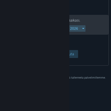
Jatka antamalla syntymäaikasi.
Näytä sivu
Peruuta
Näitä tietoja käytetään vain tarkistukseen, eikä niitä tallenneta palvelimillemme.