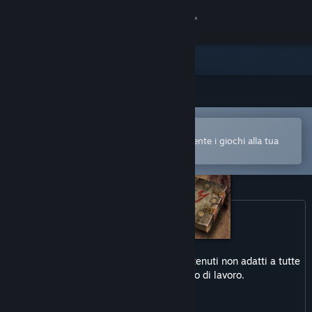
Accedi
Negozio
Comunità
Apri nell'app mobile di Steam
Informazioni
Per acquistare o aggiungere facilmente i giochi alla tua
Lista dei desideri
Assistenza
Cambia la lingua
Ottieni l'app mobile di Steam
Questo prodotto potrebbe includere contenuti non adatti a tutte
Visualizza il sito web per desktop
le età o alla visione sul posto di lavoro.
Violenza