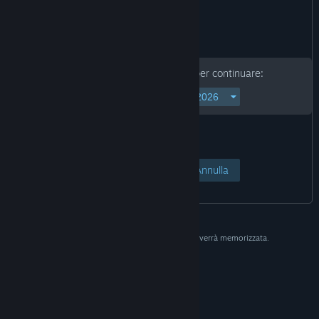
Inserisci la tua data di nascita per continuare:
Accedi alla pagina
Annulla
La data ha il solo scopo di verifica e non verrà memorizzata.