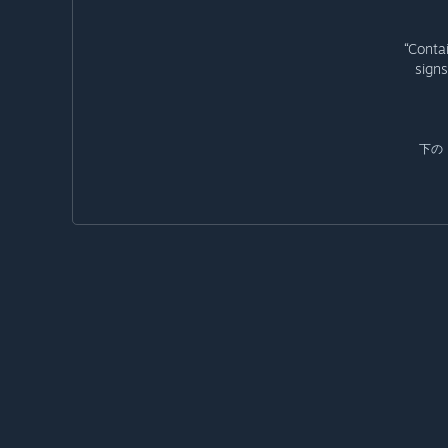
“Conta
signs
下の