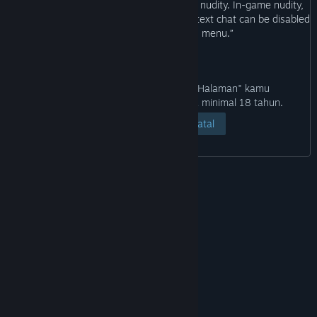
“Contains violence and caveman themed nudity. In-game nudity,
blood, player-made signs, voice chat and text chat can be disabled
from the in-game options menu.”
Dengan mengeklik tombol "Lihat Halaman" kamu
mengonfirmasi bahwa kamu berusia minimal 18 tahun.
Lihat Halaman
Batal
© Valve Corporation. Hak cipta dilindungi Undang-
Undang. Semua merek dagang merupakan hak