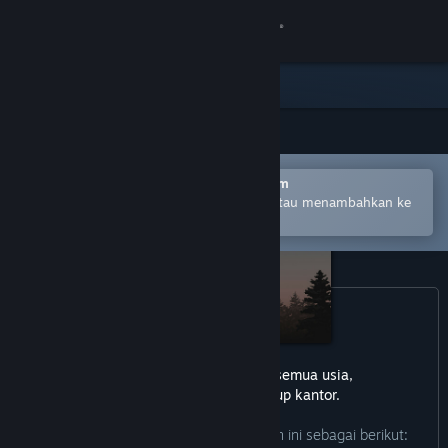
Login
Toko
Komunitas
Buka dengan Aplikasi Seluler Steam
Tentang
Untuk mempermudah pembelian atau menambahkan ke
wishlist-mu
Bantuan
Ubah bahasa
Dapatkan Aplikasi Seluler Steam
game ini tidak cocok untuk semua usia,
Lihat situs web desktop
atau untuk dilihat di lingkup kantor.
Pengembang mendeskripsikan konten ini sebagai berikut: