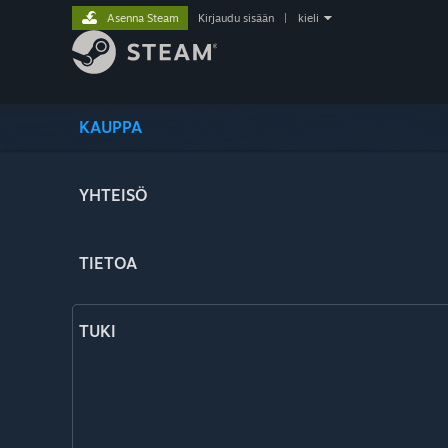
Asenna Steam
Kirjaudu sisään
|
kieli
KAUPPA
YHTEISÖ
TIETOA
TUKI