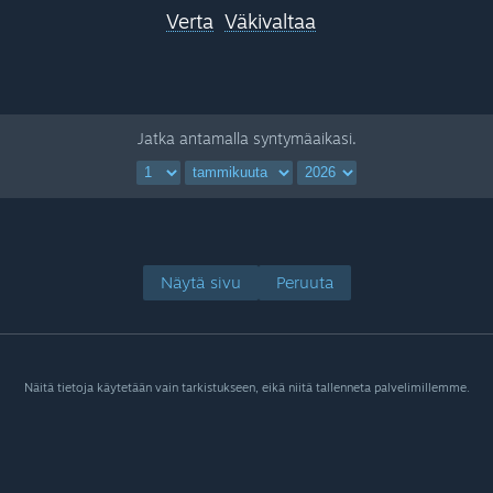
Verta
Väkivaltaa
Jatka antamalla syntymäaikasi.
Näytä sivu
Peruuta
Näitä tietoja käytetään vain tarkistukseen, eikä niitä tallenneta palvelimillemme.