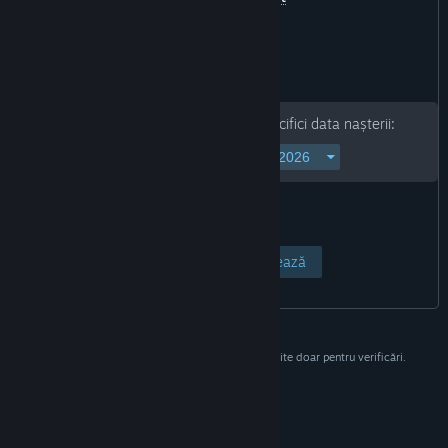
Pentru a continua, te rugăm să specifici data nașterii:
Vezi pagina
Anulează
Aceste informații nu vor fi stocate și sunt folosite doar pentru verificări.