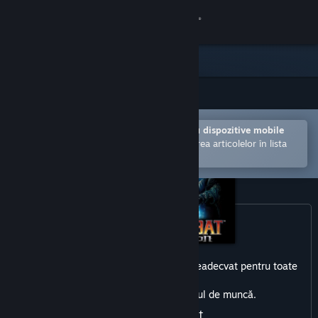
Conectează-te
Magazin
Comunitate
Deschide în aplicația Steam pentru dispozitive mobile
Despre
Facilitează achiziționarea și adăugarea articolelor în lista
de dorințe.
Asistență
Schimbă limba
Obține aplicația Steam pentru dispozitive mobile
Acest produs poate include conținut neadecvat pentru toate
Vezi site în versiunea pentru desktop
vârstele
sau pentru vizualizarea la locul de muncă.
Visceral
Violent