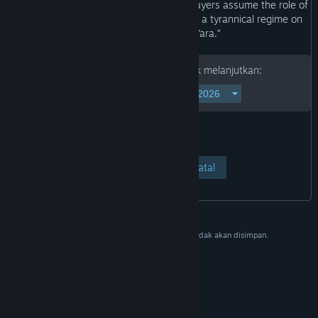
“This is a first-person shooter in which players assume the role of
a resistance fighter (Dani Rojas) battling a tyrannical regime on
the fictional island of Yara.”
Mohon isi tanggal lahirmu untuk melanjutkan:
Lihat Halaman
Batal
Data ini hanya untuk memverifikasi dan tidak akan disimpan.