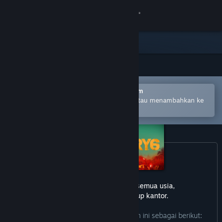
Login
Toko
Komunitas
Buka dengan Aplikasi Seluler Steam
Tentang
Untuk mempermudah pembelian atau menambahkan ke
wishlist-mu
Bantuan
Ubah bahasa
Dapatkan Aplikasi Seluler Steam
game ini tidak cocok untuk semua usia,
Lihat situs web desktop
atau untuk dilihat di lingkup kantor.
Pengembang mendeskripsikan konten ini sebagai berikut: