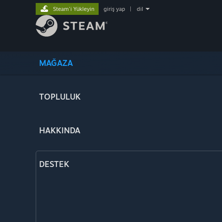
Steam'i Yükleyin
giriş yap
|
dil
MAĞAZA
TOPLULUK
HAKKINDA
DESTEK