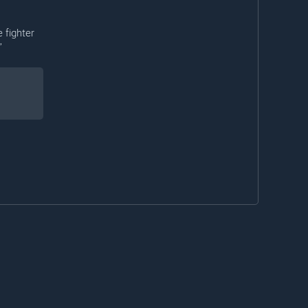
 fighter
”