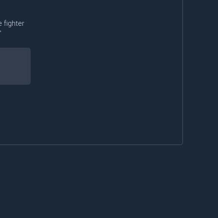
 fighter
”