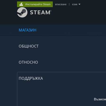
Инсталирайте Steam
вписване
|
език
МАГАЗИН
ОБЩНОСТ
ОТНОСНО
ПОДДРЪЖКА
Възможн