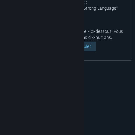
contenu du produit :
“Moderate Violence Sexual Nudity Strong Language”
En cliquant sur le bouton « Voir la page » ci-dessous, vous
déclarez que vous avez au moins dix-huit ans.
Voir la page
Annuler
© Valve Corporation. Tous droits réservés. Toutes les
marques commerciales sont la propriété de leurs
titulaires aux États-Unis et dans d'autres pays.