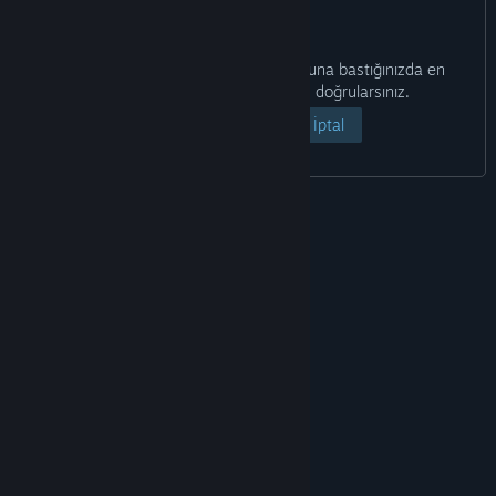
Aşağıdaki "Sayfayı Görüntüle" butonuna bastığınızda en
azından 18 yaşında olduğunuzu doğrularsınız.
Sayfayı Görüntüle
İptal
© Valve Corporation. Tüm hakları saklıdır. Tüm ticari
markalar, ABD ve diğer ülkelerde ilgili sahiplerinin
mülkiyetindedir.
Gizlilik Politikası
|
Yasal Bilgi
|
Erişilebilirlik
|
Steam Abonelik Sözleşmesi
|
İadeler
|
Çerezler