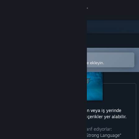
Giriş yap
Mağaza
Topluluk
Steam mobil uygulamasında aç
Hakkında
Kolayca satın alın veya istek listenize ekleyin.
Destek
Dili değiştir
Steam mobil uygulamasını yükle
Bu üründe her yaşa uygun olmayan veya iş yerinde
görüntülenmesi sakıncalı olabilecek içerikler yer alabilir.
Masaüstü internet sitesini görüntüle
Geliştiriciler içeriği şu şekilde tarif ediyorlar:
“Moderate Violence Sexual Nudity Strong Language”