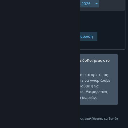
Προβολή σελίδας
Ακύρωση
Δεν θέλετε να λαμβάνετε τέτοιες προειδοποιήσεις στο
μέλλον;
Συνδεθείτε στο Steam και ορίστε τις
Σύνδεση
προτιμήσεις σας ώστε να γνωρίζουμε
για τι είδους προϊόντα να σας ειδοποιούμε ή να
αποκρύπτουμε από το κατάστημά σας. Διαφορετικά,
εγγραφείτε
και συνδεθείτε στο Steam δωρεάν.
Αυτά τα δεδομένα χρησιμοποιούνται μόνο για λόγους επαλήθευσης και δεν θα
αποθηκευτούν.