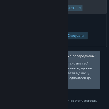
Переглянути сторінку
Скасувати
Бажаєте надалі приховувати цей тип попереджень?
Увійдіть у Steam та встановіть свої
Увійти
вподобання, щоби ми знали, про які
продукти попереджати вас, і які ховати від вас у
крамниці. Або
зареєструйтеся
і приєднайтеся до
Steam безкоштовно.
Ці дані використовуються лише для перевірки і не будуть збережені.