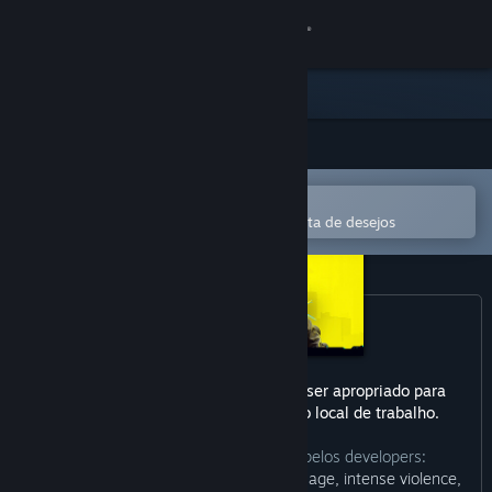
Iniciar sessão
Loja
Comunidade
Abre na app Steam Mobile
Sobre
Para comprares ou adicionares à lista de desejos
Apoio
Alterar idioma
Instala a app móvel do Steam
O conteúdo deste produto pode não ser apropriado para
todas as idades ou para ser visto no local de trabalho.
Ver versão para computadores
Descrição do conteúdo fornecida pelos developers:
“Cyberpunk 2077 contains strong language, intense violence,