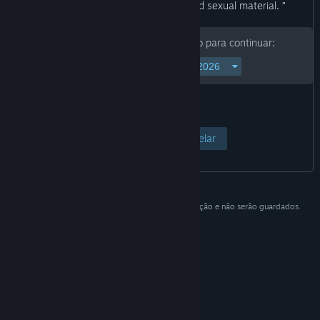
blood and gore, as well as nudity and sexual material. ”
Introduz a tua data de nascimento para continuar:
Ver página
Cancelar
Estes dados destinam-se apenas a fins de verificação e não serão guardados.