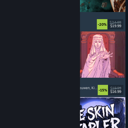
Approximately Up
Avontuur
, Ruimtesim
, Sandbox
, Sim
$24.99
-20%
$19.99
Uitgebracht: 6 aug 2026
Sovereign Tower
Keuzes zijn belangrijk
, Visuele novelle
, Middeleeuwen
, Kies je eigen avontuur
$19.99
-15%
$16.99
Uitgebracht: 6 aug 2026