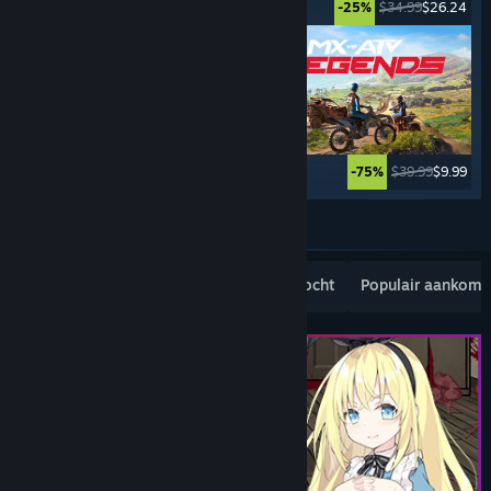
$69.99
$3.49
$34.99
$26.24
-95%
-25%
$69.99
$4.89
$39.99
$9.99
-93%
-75%
Meer tonen
Populaire nieuwe uitgaven
Bestverkocht
Populair aankom