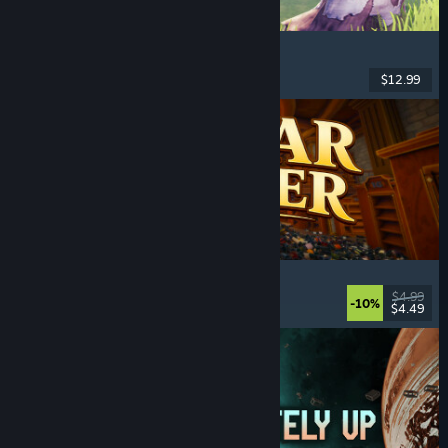
Chop Chop Inc.
Werksim
, Ontwerpen
, Humor
, Firstperson
$12.99
Uitgebracht: 7 aug 2026
Cellar Keeper
Ontspannend
, Casual
, Organisatie
, Verzamelen
$4.99
-10%
$4.49
Uitgebracht: 6 aug 2026