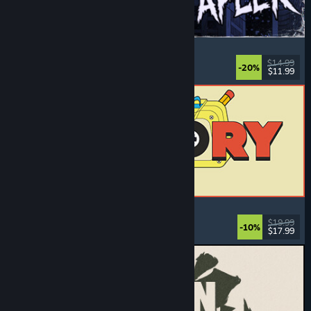
The Skin Stapler
Loopsim
, Actie
, Horror
, Zwarte humor
$14.99
-20%
$11.99
Uitgebracht: 6 aug 2026
ReStory: Chill Electronics Repairs
Werksim
, Gezellig
, Beheer
, Economie
$19.99
-10%
$17.99
Uitgebracht: 6 aug 2026