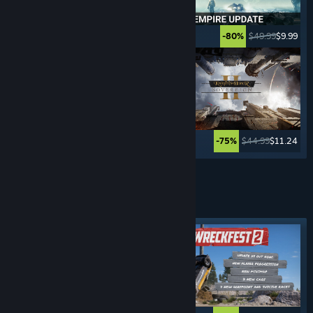
$39.99
$29.99
$49.99
$9.99
-25%
-80%
$39.99
$19.99
$44.99
$11.24
-50%
-75%
Meer tonen
RIJ-
SIMULATORS
Uitgelichte tag