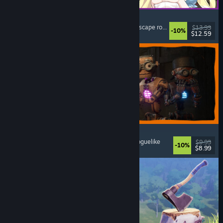
Alice and the Devil's Prison
Seksueel getinte inhoud
, Naaktheid
, Avontuur
, Escape room
$13.99
-10%
$12.59
Uitgebracht: 7 aug 2026
GRAIN ROT
Onlineco-op
, Firstperson
, Survivalhorror
, Actie-roguelike
$9.99
-10%
$8.99
Uitgebracht: 7 aug 2026