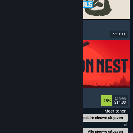
MARVEL Tōkon: Fighting Souls
Actie
, Casual
, 2D-vechtspel
, Speelhal
$59.99
Uitgebracht: 6 aug 2026
IRON NEST: Heavy Turret Simulator
Leger
, Sim
, Realistisch
, 3D
$19.99
-25%
$14.99
Uitgebracht: 6 aug 2026
Meer tonen:
Populaire nieuwe uitgaven
of
Alle nieuwe uitgaven