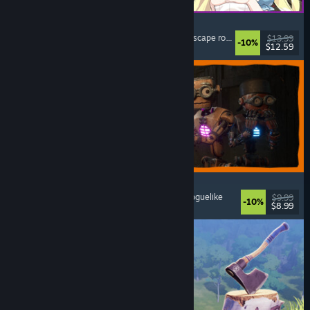
Alice and the Devil's Prison
Seksueel getinte inhoud
, Naaktheid
, Avontuur
, Escape room
$13.99
-10%
$12.59
Uitgebracht: 7 aug 2026
GRAIN ROT
Onlineco-op
, Firstperson
, Survivalhorror
, Actie-roguelike
$9.99
-10%
$8.99
Uitgebracht: 7 aug 2026