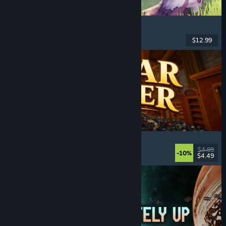
Chop Chop Inc.
Werksim
, Ontwerpen
, Humor
, Firstperson
$12.99
Uitgebracht: 7 aug 2026
Cellar Keeper
Ontspannend
, Casual
, Organisatie
, Verzamelen
$4.99
-10%
$4.49
Uitgebracht: 6 aug 2026