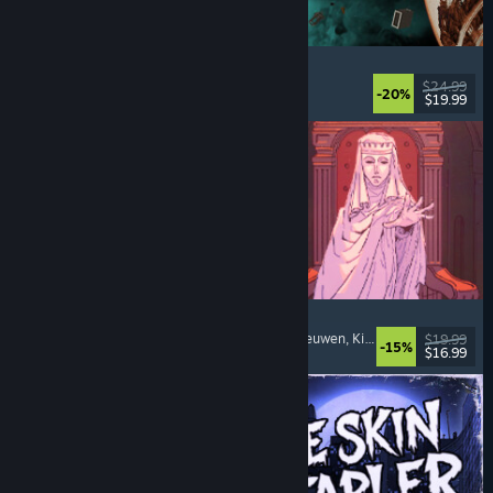
Approximately Up
Avontuur
, Ruimtesim
, Sandbox
, Sim
$24.99
-20%
$19.99
Uitgebracht: 6 aug 2026
Sovereign Tower
Keuzes zijn belangrijk
, Visuele novelle
, Middeleeuwen
, Kies je eigen avontuur
$19.99
-15%
$16.99
Uitgebracht: 6 aug 2026