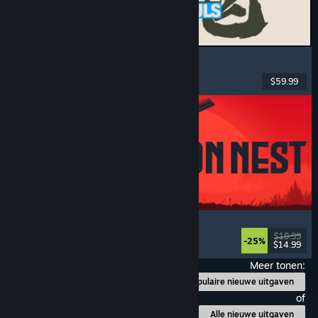
MARVEL Tōkon: Fighting Souls
Actie
, Casual
, 2D-vechtspel
, Speelhal
$59.99
Uitgebracht: 6 aug 2026
IRON NEST: Heavy Turret Simulator
Leger
, Sim
, Realistisch
, 3D
$19.99
-25%
$14.99
Uitgebracht: 6 aug 2026
Meer tonen:
Populaire nieuwe uitgaven
of
Alle nieuwe uitgaven