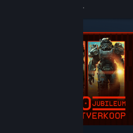
Inloggen
Winkel
Community
Over
Ondersteuning
Taal wijzigen
Download de mobiele Steam-app
Desktopwebsite weergeven
Uitgelicht en aanbevolen