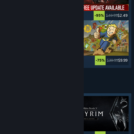
$39.99
$19.99
$49.99
$2.49
-50%
-95%
$34.99
$27.99
$39.99
$9.99
-20%
-75%
Meer tonen
AVONTUREN-
SPELLEN
Uitgelichte tag