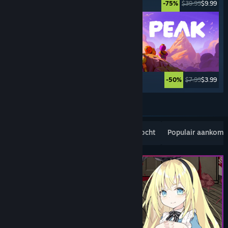
$19.99
$14.99
$39.99
$9.99
-25%
-75%
$19.99
$7.99
$7.99
$3.99
-60%
-50%
Meer tonen
Populaire nieuwe uitgaven
Bestverkocht
Populair aankom