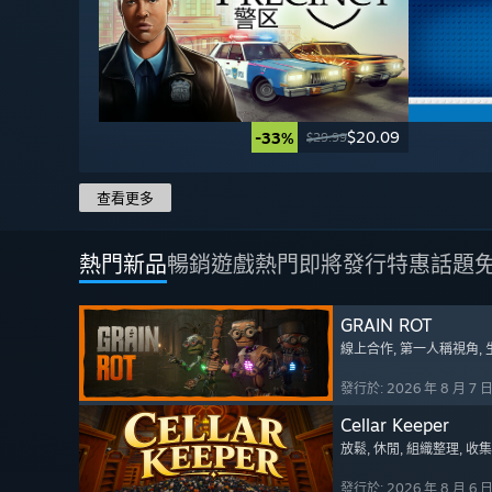
$20.09
-33%
$29.99
查看更多
熱門新品
暢銷遊戲
熱門即將發行
特惠
話題
GRAIN ROT
線上合作
, 第一人稱視角
,
發行於: 2026 年 8 月 7 
Cellar Keeper
放鬆
, 休閒
, 組織整理
, 收
發行於: 2026 年 8 月 6 