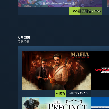
-35%
最高可省 -75%
$9.74
$14.99
犯罪
遊戲
精選標籤
$35.99
-40%
$59.99