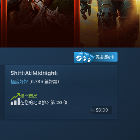
寄送禮物卡
Wuthering Waves
Shift At Midnight
GRAIN ROT
Dead by Daylight
機械狂歡
霧影獵人
Counter-Strike 2
Marvel's Spider-Man 2
Steam Machine
Halo: Campaign Evolved
Cyberpunk 2077
Warframe
極度好評
極度好評
極度好評
褒貶不一
極度好評
褒貶不一
大多好評
大多好評
褒貶不一
極度好評
極度好評
(2,368 篇評論)
(6,735 篇評論)
(389 篇評論)
(7,823 篇評論)
(2,263 篇評論)
(9,365 篇評論)
(43,389 篇評論)
(354 篇評論)
(10,877 篇評論)
(9,796 篇評論)
(9,403 篇評論)
熱門商品
在您的地區排名
第 3 位
熱門商品
熱門商品
熱門商品
熱門商品
熱門商品
熱門商品
熱門商品
熱門商品
熱門商品
熱門商品
熱門商品
$1,049.00
在您的地區排名
在您的地區排名
在您的地區排名
在您的地區排名
在您的地區排名
在您的地區排名
在您的地區排名
在您的地區排名
在您的地區排名
在您的地區排名
在您的地區排名
第 24 位
第 20 位
第 21 位
第 19 位
第 23 位
第 17 位
第 1 位
第 28 位
第 29 位
第 14 位
第 15 位
免費遊玩
免費遊玩
免費遊玩
$59.99
$49.99
$19.99
$22.49
$17.99
$9.99
$8.99
$6.79
-10%
-70%
-10%
-15%
$24.99
$59.99
$9.99
$7.99