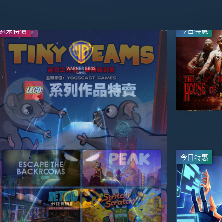
週末特價
系列作特賣
今日特惠
今日特惠
-20%
-70%
$55.99
$17.99
$69.99
$59.99
直播
直播
直播
今日特惠
今日特惠
-95%
-20%
$2.49
$7.99
$49.99
$9.99