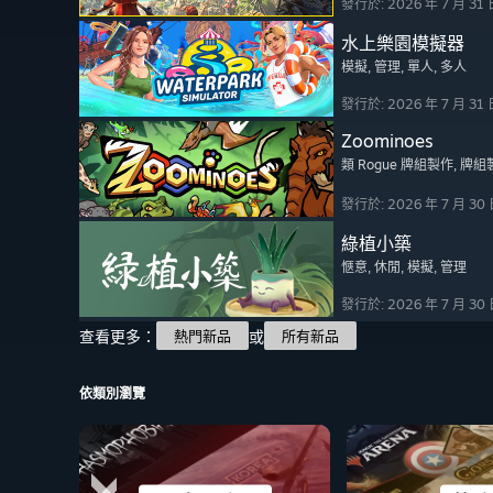
發行於: 2026 年 7 月 31 
水上樂園模擬器
模擬
, 管理
, 單人
, 多人
發行於: 2026 年 7 月 31 
Zoominoes
類 Rogue 牌組製作
, 牌組
發行於: 2026 年 7 月 30
綠植小築
愜意
, 休閒
, 模擬
, 管理
發行於: 2026 年 7 月 30
查看更多：
或
熱門新品
所有新品
依類別瀏覽