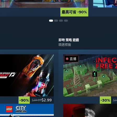
最高可省 -90%
最高可省 -90%
即時 策略
遊戲
精選標籤
直播
$2.99
-90%
-30%
$29.99
$2