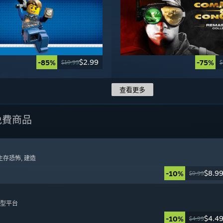
$2.99
-85%
-75%
$19.99
$
查看更多
免費商品
 生存恐怖
, 建造
$8.9
-10%
$9.99
日
集型平台
$4.4
-10%
$4.99
日