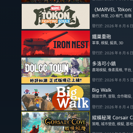
《MARVEL Tōkon: 
動作
, 休閒
, 2D 格鬥
, 街機
發行於: 2026 年 8 月 6 
鐵巢重砲
軍事
, 模擬
, 擬真
, 3D
發行於: 2026 年 8 月 6 
多洛可小鎮
農場模擬
, 像素風格
, 平台
發行於: 2026 年 8 月 5 
Big Walk
開放世界
, 冒險
, 合作戰役
發行於: 2026 年 8 月 4 
縱橫秘灣 Corsair C
策略
, 城市營造
, 模擬
, 基