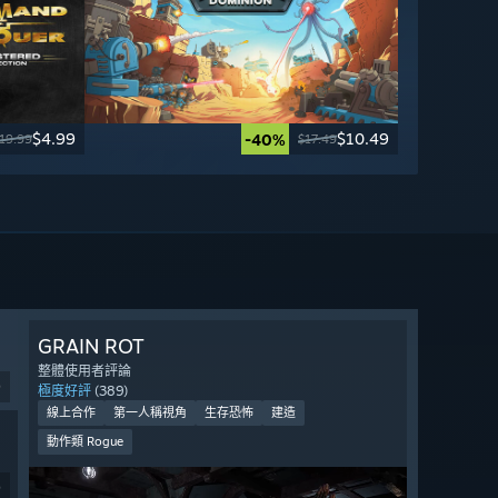
$4.99
$10.49
-40%
19.99
$17.49
GRAIN ROT
整體使用者評論
9
極度好評
(389)
線上合作
第一人稱視角
生存恐怖
建造
動作類 Rogue
9