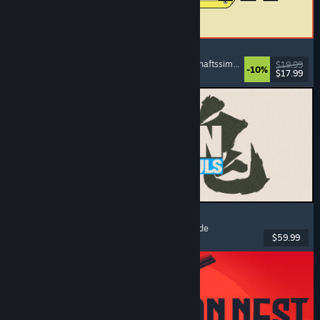
ReStory: Chill Electronics Repairs
Jobsimulation
, Gemütlich
, Management
, Wirtschaftssimulation
$19.99
-10%
$17.99
Veröffentlicht: 6. Aug. 2026
MARVEL Tōkon: Fighting Souls
Action
, Gelegenheitsspiel
, 2D-Kampfspiel
, Arcade
$59.99
Veröffentlicht: 6. Aug. 2026