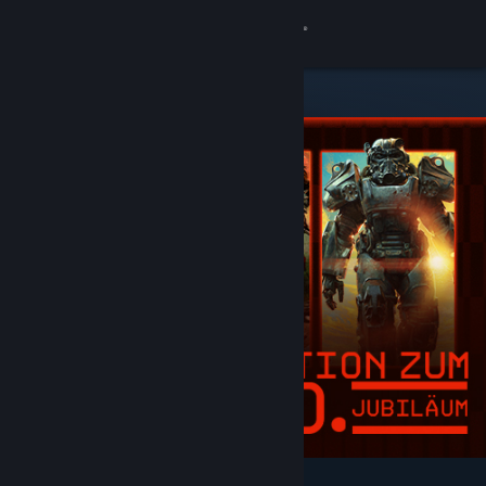
Anmelden
Shop
Community
Info
Support
Sprache ändern
Steam-Mobile-App herunterladen
Desktopversion anzeigen
Angesagt und empfohlen