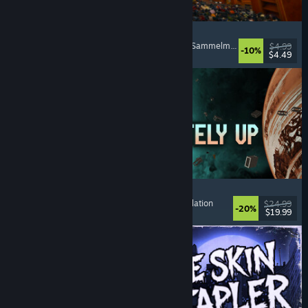
Cellar Keeper
Entspannend
, Gelegenheitsspiel
, Organisieren
, Sammelmarathon
$4.99
-10%
$4.49
Veröffentlicht: 6. Aug. 2026
Approximately Up
Abenteuer
, Weltraumsimulation
, Sandbox
, Simulation
$24.99
-20%
$19.99
Veröffentlicht: 6. Aug. 2026