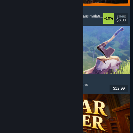
GRAIN ROT
Online-Koop
, Egoperspektive
, Survival-Horror
, Bausimulation
$9.99
-10%
$8.99
Veröffentlicht: 7. Aug. 2026
Chop Chop Inc.
Jobsimulation
, Herstellung
, Humor
, Egoperspektive
$12.99
Veröffentlicht: 7. Aug. 2026