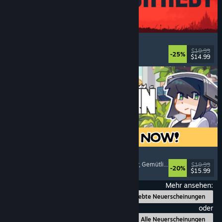
IRON NEST: Heavy Turret Simulator
Militär
, Simulation
, Realistisch
, 3D
$19.99
-25%
$14.99
Veröffentlicht: 6. Aug. 2026
Doloc Town
Landwirtschaftssimulation
, Pixel-Art
, Plattformer
, Gemütlich
$19.99
-20%
$15.99
Veröffentlicht: 5. Aug. 2026
Mehr ansehen:
Beliebte Neuerscheinungen
oder
Alle Neuerscheinungen