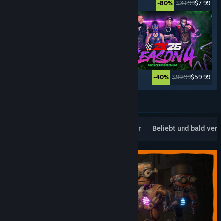
$29.99
$14.99
$39.99
$7.99
-50%
-80%
$39.99
$9.99
$99.99
$59.99
-75%
-40%
Weitere anzeigen
Beliebte Neuerscheinungen
Topseller
Beliebt und bald ver