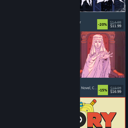
The Skin Stapler
Laufsimulation
, Action
, Horror
, Schwarzer Humor
$14.99
-20%
$11.99
Veröffentlicht: 6. Aug. 2026
Sovereign Tower
Bedeutsame Entscheidungen
, Mittelalter
, Visual Novel
, Choose Your Own Adventure
$19.99
-15%
$16.99
Veröffentlicht: 6. Aug. 2026