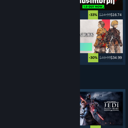
$49.99
$39.99
$24.99
$16.74
-20%
-33%
$44.99
$11.24
$49.99
$34.99
-75%
-30%
Weitere anzeigen
KAMPF-
SPIELE
Angesagtes Tag