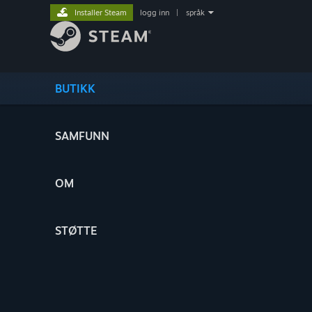
Installer Steam
logg inn
|
språk
BUTIKK
SAMFUNN
OM
STØTTE