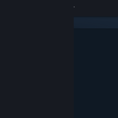
Kirjaudu sisään
Kauppa
Yhteisö
Tietoa
Tuki
Vaihda kieli
Hanki Steam-mobiilisovellus
Näytä työpöytäsivusto