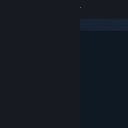
Iniciar sesión
Tienda
Comunidad
Acerca de
Soporte
Cambiar idioma
Descargar Steam Mobile
Ver versión clásica