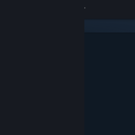
Login
Toko
Komunitas
Tentang
Bantuan
Ubah bahasa
Dapatkan Aplikasi Seluler Steam
Lihat situs web desktop