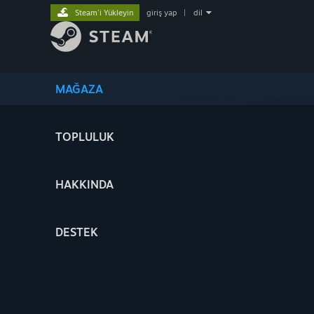
Steam'i Yükleyin
giriş yap
|
dil
MAĞAZA
TOPLULUK
HAKKINDA
DESTEK