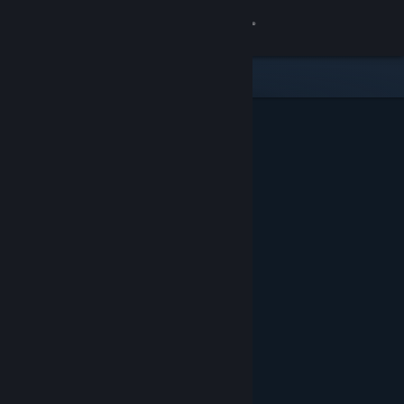
Iniciar sesión
Tienda
Comunidad
Acerca de
Soporte
Cambiar idioma
Descargar Steam Mobile
Ver versión clásica