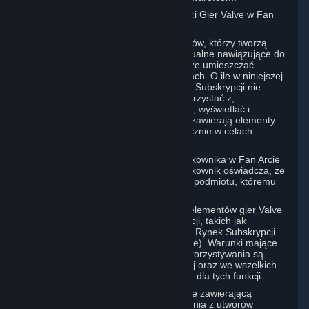
D. Licencja na Korzystanie z Zawartości Gier Valve w Fan
Artach
Valve docenia społeczność Użytkowników, którzy tworzą
utwory plastyczne, literackie i audiowizualne nawiązujące do
gier Valve („Fan Arty”). Użytkownik może umieszczać
zawartość gier Valve w swoich Fan Artach. O ile w niniejszej
sekcji lub w którymkolwiek z Warunków Subskrypcji nie
określono inaczej, Użytkownik może korzystać z,
zwielokrotniać, publikować, wykonywać, wyświetlać i
wprowadzać do obrotu Fan Arty, które zawierają elementy
gier Valve w dowolny sposób, ale wyłącznie w celach
niekomercyjnych.
W przypadku umieszczenia przez Użytkownika w Fan Arcie
jakichkolwiek treści osób trzecich, Użytkownik oświadcza, że
uzyskał wszystkie niezbędne prawa od podmiotu, któremu
przysługują.
Komercyjne wykorzystanie niektórych elementów gier Valve
jest dozwolone za pośrednictwem funkcji, takich jak
Warsztat Steam (Steam Workshop) lub Rynek Subskrypcji
Steam (Steam Subscription Marketplace). Warunki mające
zastosowanie w przypadku takiego wykorzystywania są
określone w sekcjach 3.D. i 6.B. poniżej oraz we wszelkich
Warunkach Subskrypcji przewidzianych dla tych funkcji.
Aby zapoznać się z polityką wideo Valve zawierającą
dodatkowe warunki dotyczące korzystania z utworów