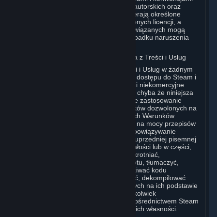
międzynarodowymi dotyczącymi praw autorskich oraz
innymi przepisami. Treści i Usługi zawierają określone
materiały stanowiące przedmiot udzielonych licencji, a
licencjodawcy Valve i jej podmiotów powiązanych mogą
chronić przysługujące im prawa w przypadku naruszenia
niniejszej Umowy.
G. Ograniczenia Dotyczące Korzystania z Treści i Usług
Użytkownik nie może korzystać z Treści i Usług w żadnym
celu innym niż uzyskanie dozwolonego dostępu do Steam i
Subskrypcji Użytkownika oraz osobiste i niekomercyjne
korzystanie z Subskrypcji Użytkownika, chyba że niniejsza
Umowa lub Warunki Subskrypcji mające zastosowanie
stanowią inaczej. Z wyjątkiem przypadków dozwolonych na
mocy niniejszej Umowy (w tym wszelkich Warunków
Subskrypcji lub Zasad Korzystania) lub na mocy przepisów
obowiązującego prawa uchylających obowiązywanie
niniejszych ograniczeń, bez uzyskania uprzedniej pisemnej
zgody Valve Użytkownik nie może, w całości lub w części,
kopiować, wykonywać fotokopii, zwielokrotniać,
rozpowszechniać, wprowadzać do obrotu, tłumaczyć,
dokonywać inżynierii wstecznej, pozyskiwać kodu
źródłowego, modyfikować, demontować, dekompilować
Treści i Usług, tworzyć utworów zależnych na ich podstawie
ani usuwać z Treści i Usług lub jakiegokolwiek
oprogramowania udostępnianego za pośrednictwem Steam
informacji bądź oznaczeń dotyczących ich własności.