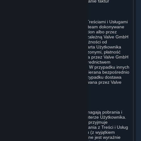
Użytkownik wyraża zgodę na otrzymywanie faktur
sprzedaży drogą elektroniczną.
E. Przetwarzanie płatności
Przetwarzanie płatności związanych z Treściami i Usługami
lub Sprzętem zakupionym w serwisie Steam dokonywane
jest bezpośrednio przez Valve Corporation albo przez
należącą w całości do Valve jej spółkę zależną Valve GmbH
i.L. w imieniu Valve Corporation, w zależności od
zastosowanej metody płatności. Jeśli karta Użytkownika
została wydana poza Stanami Zjednoczonymi, płatność
Użytkownika może zostać przetworzona przez Valve GmbH
i.L. w imieniu Valve Corporation za pośrednictwem
europejskiego agenta rozliczeniowego. W przypadku innych
rodzajów zakupów płatność będzie pobierana bezpośrednio
przez Valve Corporation. W każdym przypadku dostawa
Treści i Usług oraz Sprzętu jest realizowana przez Valve
Corporation.
2. LICENCJE
⏶
A. Ogólna Licencja na Treści i Usługi
Steam i Subskrypcja (Subskrypcje) wymagają pobrania i
zainstalowania Treści i Usług na komputerze Użytkownika.
Valve niniejszym udziela, a Użytkownik przyjmuje
niewyłączną licencję i prawo do korzystania z Treści i Usług
do osobistego, niekomercyjnego użytku (z wyjątkiem
przypadków, w których użycie komercyjne jest wyraźnie