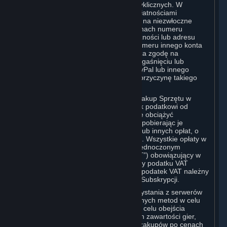
wszelkich stosownych kwot płatności cyklicznych. W
przypadku zamówienia Subskrypcji z Płatnościami
Cyklicznymi, Użytkownik wyraża zgodę na niezwłoczne
powiadomienie Valve o wszelkich zmianach numeru
rachunku karty kredytowej, daty jej ważności lub adresu
rozliczeniowego, konta PayPal bądź numeru innego konta
płatniczego. Użytkownik ponadto wyraża zgodę na
niezwłoczne powiadomienie Valve o wygaśnięciu lub
anulowaniu karty kredytowej, konta PayPal lub innego
rachunku płatniczego bez względu na przyczynę takiego
wygaśnięcia czy anulowania.
Jeśli korzystanie z serwisu Steam lub zakup Sprzętu w
serwisie Steam podlega jakiemukolwiek podatkowi od
użytkowania lub sprzedaży, Valve może obciążyć
Użytkownika również takimi podatkami pobierając je
dodatkowo w stosunku do Subskrypcji lub innych opłat, o
których mowa w Zasadach Korzystania. Wszystkie opłaty w
serwisie Steam w Unii Europejskiej i Zjednoczonym
Królestwie obejmują podatek VAT („VAT”) obowiązujący w
UE lub Zjednoczonym Królestwie. Kwoty podatku VAT
pobierane przez Valve odzwierciedlają podatek VAT należny
od wartości Treści i Usług, Sprzętu lub Subskrypcji.
Użytkownik zobowiązuje się do niekorzystania z serwerów
proxy dla maskowania adresu IP lub innych metod w celu
ukrycia miejsca zamieszkania, czy to w celu obejścia
ograniczeń geograficznych dotyczących zawartości gier,
składania zamówień lub dokonywania zakupów po cenach