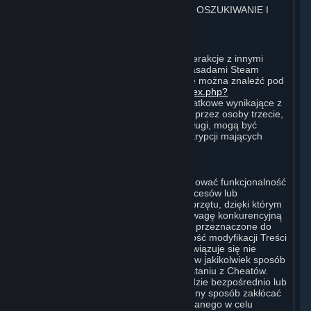
4. ZASADY POSTĘPOWANIA W SIECI, OSZUKIWANIE I
MANIPULOWANIE PROCESAMI
⏶
A. Zasady postępowania w sieci
Postępowanie Użytkownika w sieci i interakcje z innymi
Użytkownikami muszą być zgodne z Zasadami Steam
Dotyczącymi Zachowania w Sieci, które można znaleźć pod
adresem
http://steampowered.com/index.php?
area=online_conduct
. Wymagania dodatkowe wynikające z
warunków użytkowania ustanowionych przez osoby trzecie,
które hostują określone gry lub inne usługi, mogą być
również wskazane w Warunkach Subskrypcji mających
zastosowanie do danej Subskrypcji.
B. Oszukiwanie
Steam oraz Treści i Usługi mogą obejmować funkcjonalność
zaprojektowaną w celu identyfikacji procesów lub
funkcjonalności oprogramowania lub sprzętu, dzięki którym
gracze mogą uzyskać nieuczciwą przewagę konkurencyjną
podczas grania w wersje Treści i Usług przeznaczone do
rozgrywek wieloosobowych lub możliwość modyfikacji Treści
i Usług (tzw. Cheaty). Użytkownik zobowiązuje się nie
tworzyć Cheatów oraz nie wspomagać w jakikolwiek sposób
osób trzecich przy tworzeniu lub korzystaniu z Cheatów.
Użytkownik zobowiązuje się, że nie będzie bezpośrednio lub
pośrednio wyłączać, obchodzić lub w inny sposób zakłócać
działania oprogramowania zaprojektowanego w celu