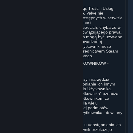
W odniesieniu do wszystkich Subskrypcji, Treści i Usług,
które nie zostały utworzone przez Valve, Valve nie
monitoruje takich treści osób trzecich dostępnych w serwisie
Steam lub z innych źródeł. Valve nie ponosi
odpowiedzialności za takie treści osób trzecich, chyba że w
zakresie przewidzianym przepisami obowiązującego prawa.
Chociaż niektóre aplikacje osób trzecich mogą być używane
przez przedsiębiorstwa na potrzeby prowadzonej
działalności gospodarczej, jednakże Użytkownik może
nabywać takie oprogramowanie za pośrednictwem Steam
wyłącznie do prywatnego użytku osobistego.
6. TREŚCI TWORZONE PRZEZ UŻYTKOWNIKÓW
⏶
A. Postanowienia Ogólne
Steam zapewnia Użytkownikowi interfejsy i narzędzia
umożliwiające tworzenie treści i udostępnianie ich innym
użytkownikom lub Valve, według uznania Użytkownika.
Określenie „Treści Tworzone Przez Użytkownika” oznacza
wszelkie treści udostępniane innym użytkownikom za
pośrednictwem funkcji serwisu Steam dla wielu
użytkowników bądź na rzecz Valve lub jej podmiotów
powiązanych poprzez Treści i Usługi Użytkownika lub w inny
sposób.
Przesyłając swoje treści do Steam w celu udostępnienia ich
innym użytkownikom lub Valve, Użytkownik przekazuje