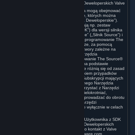
C. Licencja na Korzystanie z Narzędzi Deweloperskich Valve
Subskrypcja (Subskrypcje) Użytkownika mogą obejmować
dostęp do różnorodnych narzędzi Valve, których można
używać do tworzenia treści („Narzędzia Deweloperskie”).
Narzędzia Deweloperskie Valve obejmują np. zestaw
narzędzi programistycznych Valve („SDK”) dla wersji silnika
gry komputerowej znanego jako „Source” („Silnik Source”) i
powiązanego edytora Valve Hammer, oprogramowanie The
Source® Filmmaker lub narzędzia w grze, za pomocą
których można edytować lub tworzyć utwory zależne na
podstawie gry Valve. Poszczególne Narzędzia
Deweloperskie (na przykład oprogramowanie The Source®
Filmmaker) mogą być dystrybuowane na podstawie
odrębnych Warunków Subskrypcji, które różnią się od zasad
określonych w niniejszej sekcji. Z wyjątkiem przypadków
określonych w odrębnych Warunkach Subskrypcji mających
zastosowanie do korzystania z określonego Narzędzia
Deweloperskiego, Użytkownik może korzystać z Narzędzi
Deweloperskich i może korzystać z, zwielokrotniać,
publikować, wykonywać, wyświetlać i wprowadzać do obrotu
wszelkie treści tworzone za pomocą Narzędzi
Deweloperskich, w dowolny sposób, ale wyłącznie w celach
niekomercyjnych.
W przypadku chęci skorzystania przez Użytkownika z SDK
dla Silnika Source lub innych Narzędzi Deweloperskich
Valve do celów komercyjnych, prosimy o kontakt z Valve
pod adresem sourceengine@valvesoftware.com.