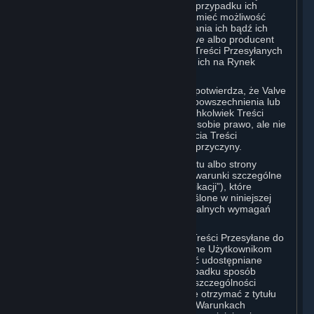
widoczne dla społeczności Steam, a w przypadku ich
niektórych kategorii użytkownicy mogą mieć możliwość
wchodzenia z nimi w interakcje, pobierania ich bądź ich
zakupu. W niektórych przypadkach Valve albo producent
zewnętrzny może rozważyć włączenie Treści Przesyłanych
do Warsztatu do gry lub wprowadzenie ich na Rynek
Subskrypcji.
Użytkownik przyjmuje do wiadomości i potwierdza, że Valve
nie jest zobowiązana do używania, rozpowszechnienia lub
dalszego rozpowszechniania kopii jakichkolwiek Treści
Przesyłanych do Warsztatu i zastrzega sobie prawo, ale nie
obowiązek, do ograniczenia lub usunięcia Treści
Przesyłanych do Warsztatu z dowolnej przyczyny.
Konkretne Aplikacje z Obsługą Warsztatu albo strony
internetowe Warsztatu mogą zawierać warunki szczególne
(„Warunki Korzystania z Konkretnej Aplikacji”), które
uzupełniają lub zmieniają warunki określone w niniejszej
sekcji w celu odzwierciedlenia indywidualnych wymagań
danej Aplikacji z Obsługą Warsztatu.
Zgodnie z postanowieniami sekcji 6.A Treści Przesyłane do
Warsztatu są co do zasady udostępniane Użytkownikom
© Valve Corporation. Wszelkie prawa zastrzeżone.
bezpłatnie. W drodze wyjątku mogą być udostępniane
Wszystkie znaki handlowe są własnością ich prawnych
Użytkownikom za opłatą. W takim przypadku sposób
właścicieli w Stanach Zjednoczonych i innych krajach.
Polityka prywatności
|
Informacje prawne
|
Ułatwienia
podziału uzyskanych przychodów, a w szczególności
dostępu
|
Umowa użytkownika Steam
|
Zwrot
wynagrodzenie, które Użytkownik może otrzymać z tytułu
pieniędzy
|
Ciasteczka
takiego udostępnienia, są określone w Warunkach