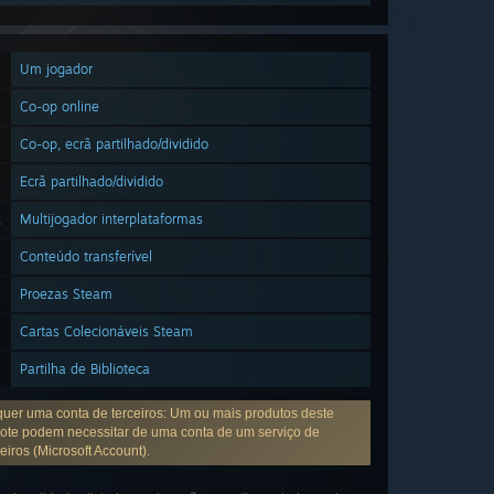
Um jogador
Co-op online
Co-op, ecrã partilhado/dividido
Ecrã partilhado/dividido
Multijogador interplataformas
Conteúdo transferível
Proezas Steam
Cartas Colecionáveis Steam
Partilha de Biblioteca
uer uma conta de terceiros: Um ou mais produtos deste
ote podem necessitar de uma conta de um serviço de
ceiros (Microsoft Account).