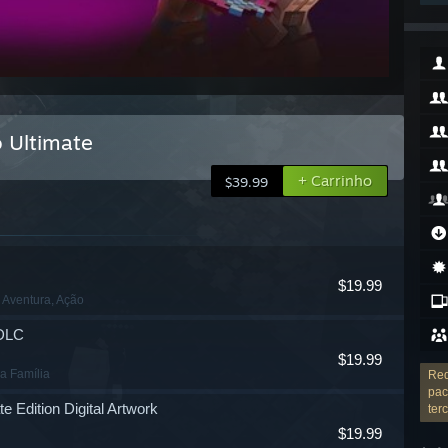
 Ultimate
+ Carrinho
$39.99
$19.99
, Aventura
, Ação
 DLC
$19.99
 a Família
Req
pac
 Edition Digital Artwork
ter
$19.99