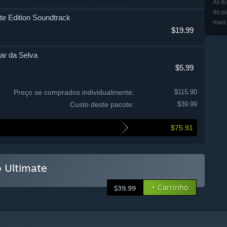
As fu
do p
te Edition Soundtrack
mais
$19.99
ar da Selva
$5.99
rofundezas Escondidas
Preço se comprados individualmente:
$115.90
Custo deste pacote:
$39.99
$5.99
Cima
$75.91
as do Nether
$5.99
fera
 Ultimate
rno Moroso
$5.99
+ Carrinho
$39.99
 Uivantes
$5.99
entura