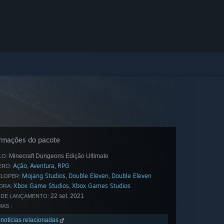
ormações do pacote
Minecraft Dungeons Edição Ultimate
LO:
Ação
Aventura
RPG
,
,
ERO:
Mojang Studios
‪Double Eleven
Double Eleven
,
,
LOPER:
Xbox Game Studios
Xbox Games Studios
,
ORA:
22 set. 2021
 DE LANÇAMENTO:
MAS :
 notícias relacionadas