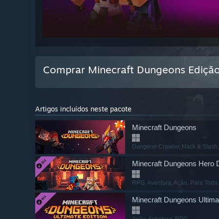
Comprar Minecraft Dungeons Edição
Artigos incluídos neste pacote
Minecraft Dungeons
Dungeon Crawler
, Hack & Slash
Minecraft Dungeons Hero
RPG
, Aventura
, Ação
, Para Toda
Minecraft Dungeons Ultimate
Ação
, Aventura
, RPG