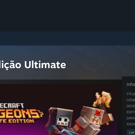
ição Ultimate
Inf
TÍTU
GÉN
DEVE
EDIT
DATA
IDIO
Ler