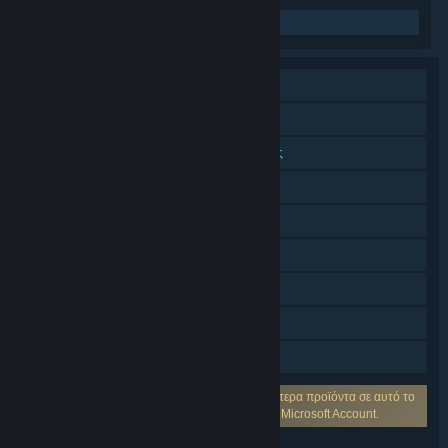
Σχετικά νέα
Ένας παίκτης
Διαδικτυακό συνεργατικό
Συνεργατικό κοινής/διαιρεμένης οθόνης
Κοινή/διαιρεμένη οθόνη
Πολλών παικτών μεταξύ πλατφορμών
DLC
Επιτεύγματα Steam
Κάρτες Ανταλλαγής Steam
Κοινή Χρήση
Απαιτείται λογαριασμός τρίτων: Ένα ή περισσότερα προϊόντα σε αυτό το
πακέτο ίσως απαιτούν λογαριασμό τρίτων από Microsoft Account.