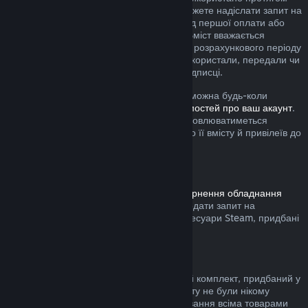
поточного розрахункового періоду, ви можете надіслати запит на
повернення коштів упродовж 48 годин від першої оплати або
будь-якого автоматичного поновлення. Вміст вважається
використаним, якщо протягом поточного розрахункового періоду
ви грали в будь-які ігри з підписки або використали, передали чи
змінили будь-які привілеї або знижки у підписці.
Зауважте, що будь-яку активну підписку можна будь-коли
скасувати, перейшовши на
сторінку відомостей про ваш акаунт
.
Після скасування підписка більше не поновлюватиметься
автоматично, але ви збережете доступ до її вмісту й привілеїв до
кінця поточного розрахункового періоду.
Обладнання Steam
Дотримуючись визначеної в
Умовах повернення обладнання
процедури та часових меж, ви можете подати запит на
повернення коштів за обладнання та аксесуари Steam, придбані
у крамниці Steam.
Повернення коштів за комплекти
Ви можете повернути кошти за будь-який комплект, придбаний у
Steam за умови, що всі товари з комплекту не були нікому
передані та якщо загальний час користування всіма товарами