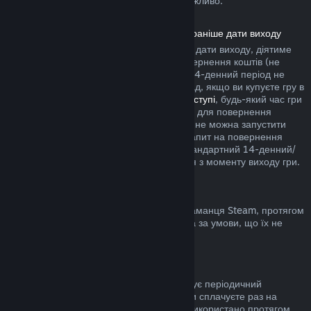
купівлю у грі сторонніх розробників неможливо.
Повернення коштів за продукти, куплені раніше дати виходу
Якщо ви купуєте продукт у Steam раніше дати виходу, діятиме
двогодинне обмеження часу гри для повернення коштів (не
поширюється на бета-тестування), але 14-денний період не
почнеться раніше дати виходу. Наприклад, якщо ви купуєте гру в
дочасному доступі
або
пріоритетному доступі
, будь-який час гри
зарахується до двогодинного обмеження для повернення
коштів. Якщо ви завчасно купили гру, яку не можна запустити
раніше дати виходу, ви можете подати запит на повернення
коштів у будь-який час до її випуску, а стандартний 14-денний/
двогодинний період застосовуватиметься з моменту виходу гри.
Повернення коштів з гаманця Steam
Ви можете повернути кошти, додані до гаманця Steam, протягом
чотирнадцяти днів з моменту переказу та за умови, що їх не
було використано.
Поновлювані підписки
До деяких сервісів і вмісту Steam пропонує періодичний
(помісячний, порічний) доступ, за який ви сплачуєте раз на
період. Якщо поновлювану підписку не використано протягом