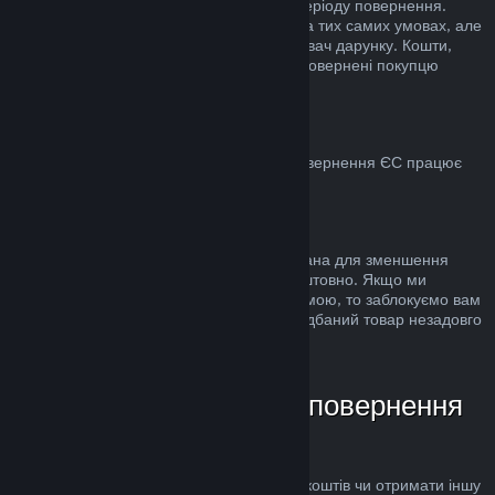
стандартного 14-денного/2-годинного періоду повернення.
Використані дарунки можна повернути на тих самих умовах, але
ініціатором повернення має бути отримувач дарунку. Кошти,
використані для купівлі дарунку, будуть повернені покупцю
дарунка.
ЄС: право на повернення
Для пояснення, яким чином право на повернення ЄС працює
для покупців у Steam,
натисніть тут
.
Зловживання
Можливість повернення коштів була додана для зменшення
ризиків, а не як спосіб грати в ігри безкоштовно. Якщо ми
помітимо, що ви зловживаєте цією системою, то заблокуємо вам
доступ до неї. Повернення коштів за придбаний товар незадовго
до розпродажу не є зловживанням.
Як надіслати запит на повернення
коштів
Ви можете подати запит на повернення коштів чи отримати іншу