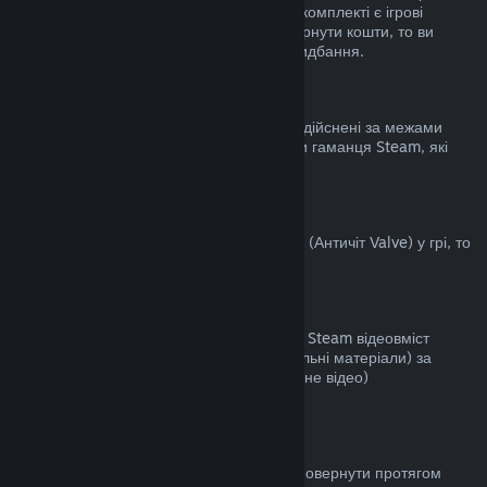
становить не більше двох годин. Якщо у комплекті є ігрові
предмети чи DLC, за які неможливо повернути кошти, то ви
побачите примітку під час здійснення придбання.
Придбання, здійснені за межами Steam
Valve не повертає кошти за придбання, здійснені за межами
Steam (наприклад: цифрові ключі чи коди гаманця Steam, які
були придбані деінде).
Блокування VAC
Якщо ви були заблоковані системою VAC (Античіт Valve) у грі, то
ви не зможете повернути за неї кошти.
Відеовміст
Ми не повертаємо кошти за придбаний у Steam відеовміст
(фільми, кліпи, серіали, епізоди та навчальні матеріали) за
винятком, коли відео є частиною іншого (не відео)
відшкодовуваного вмісту.
Повернення коштів за дарунки
Кошти за невикористані дарунки можна повернути протягом