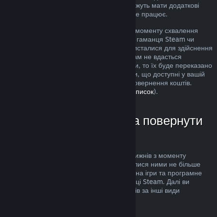
розгляд. Користувачі в деяких країнах можуть мати додаткові
права на повернення за умов, коли гра не працює.
Кошти буде повернуто протягом тижня з моменту схвалення
запиту. Кошти буде переказано назад до гаманця Steam чи
через інший спосіб оплати, яким ви скористалися для здійснення
придбання. Якщо, з будь-яких причин, нам не вдасться
повернути кошти через ваш спосіб оплати, то їх буде переказано
до гаманця Steam. (Деякі способи оплати, що доступні у вашій
країні, можуть не підтримувати функції повернення коштів.
Клацніть тут, щоби переглянути повний список
).
У яких випадках можна повернути
кошти
Повернути кошти можна протягом двох тижнів з моменту
придбання товарів та якщо ви користувалися ними не більше
двох годин. Ця можливість поширюється на ігри та програмне
забезпечення, яке ви придбали у крамниці Steam. Далі ви
можете довідатися про повернення коштів за інші види
придбань.