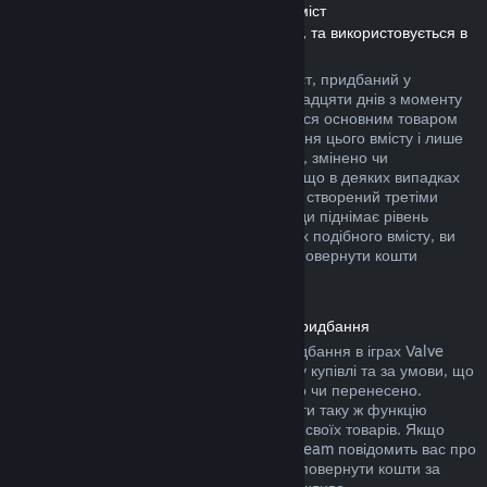
Повернення коштів за завантажуваний вміст
(Вміст, який доступний у крамниці Steam, та використовується в
інших іграх чи програмах, «DLC»)
Повернути кошти за завантажуваний вміст, придбаний у
крамниці Steam, можна протягом чотирнадцяти днів з моменту
придбання, за умови, що ви користувалися основним товаром
не більше двох годин з моменту придбання цього вмісту і лише
якщо його не було повністю використано, змінено чи
перенесено. Будь ласка, майте на увазі, що в деяких випадках
ми не можемо повернути кошти за вміст, створений третіми
особами (наприклад: якщо вміст назавжди піднімає рівень
вашого ігрового персонажа). На сторінках подібного вмісту, ви
побачите примітку, у якій написано, що повернути кошти
неможливо.
Повернення коштів за внутрішньоігрові придбання
Steam дозволяє повернути кошти за придбання в іграх Valve
протягом сорока восьми годин з моменту купівлі та за умови, що
їх не було повністю використано, змінено чи перенесено.
Сторонні розробники також можуть додати таку ж функцію
повернення коштів за ігрові предмети до своїх товарів. Якщо
розробники передбачили цю функцію, Steam повідомить вас про
це під час придбання. В інших випадках повернути кошти за