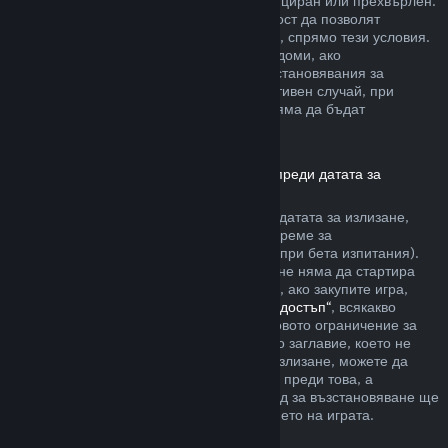
артикула да не е бил използван, модифициран или прехвърлен.
Другите разработчици ще имат възможност да позволят
възстановявания за артикули в игрите си, спрямо тези условия.
По време на покупката Steam ще Ви уведоми, ако
разработчикът е решил да предлага възстановявания за
артикула в играта, който купувате. В противен случай, при
покупките в игри, които не са на Valve, няма да бъдат
възстановявани през Steam.
Възстановявания за заглавия, закупени преди датата за
излизане
Когато закупите заглавие в Steam преди датата за излизане,
двучасовото ограничение на игралното време за
възстановяване ще е приложимо (освен при бета изпитания).
Но 14-дневният период за възстановяване няма да стартира
преди датата за излизане. Ето например, ако закупите игра,
която е в
„Ранен достъп“
или
„Разширен достъп“
, всякакво
игрално време ще се отчита към двучасовото ограничение за
възстановяване. Ако предплатите дадено заглавие, което не
може да бъде пускано преди датата за излизане, можете да
изискате възстановяване по всяко време преди това, а
стандартният 14-дневен/двучасов период за възстановяване ще
се прилага, считано от датата за излизането на играта.