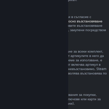
Steam хардуер
В рамките на приемлив времеви период и в съгласие с
процесите, определени в
политиката относно възстановяване
на сумата за хардуер
, Вие можете да заявите възстановяване
на сумата за Steam хардуер и аксесоари, закупени посредством
Steam.
Възстановявания на комплекти
Можете да получите пълно възстановяване за всеки комплект,
закупен в Steam магазина. Стига никой от артикулите в него да
не е бил прехвърлен и ако общото им време за използване, е
по-малко от два часа. Ако даден комплект включва артикул в
игра или сваляемо съдържание, което е невъзстановимо, Steam
ще Ви уведоми дали целия комплект позволява възстановява по
време на разплащането.
Покупки, направени извън Steam
Valve не може да предостави възстановявания за покупки,
направени извън Steam (например, CD ключове или карти за
Steam портфейла закупени от трети страни).