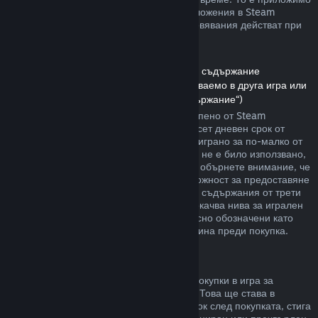
както за игри, така и при софтуерни приложения в Steam
магазина. Ето обзор за това как възстановявания действат при
други типове покупки.
Възстановявания на сумата за сваляемо съдържание
(Съдържание от Steam магазина, използваемо в друга игра или
софтуерно приложение, „Сваляемо съдържание“)
Сумата за сваляемото съдържание, закупено от Steam
магазина, се възстановява в четиринадесет дневен срок от
покупката, и ако съответното заглавие е играно за по-малко от
два часа, след транзакцията. Стига то да не е било използвано,
модифицирано или прехвърлено. Моля, обърнете внимание, че
в някои случаи Steam няма да има възможност за предоставяне
на възстановявания при някои сваляеми съдържания от трети
страни (например, ако то необратимо покачва нива за игрален
персонаж). Тези изключения ще бъдат ясно обозначени като
невъзстановими на страницата им магазина преди покупка.
Възстановявания за покупки в игра
Steam ще предлага възстановяване на покупки в игра за
всякакви заглавия разработени от Valve. Това ще става в
рамките на четиридесет и осем часов срок след покупката, стига