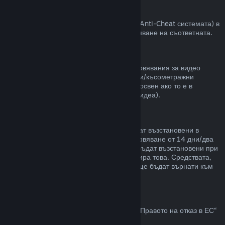
VAC забрани
Ако сте получили забрана от VAC (Valve Anti-Cheat системата) в
някоя игра, губите правото за възстановяване на съответната.
Видео съдържание
Неспособни сме да предлагаме възстановявания за видео
съдържание в Steam (пр. пълнометражни/късометражни
филми, сериали, епизоди и упътвания), освен ако то е в
комплект с други продукти (които не са видеа).
Възстановявания на подаръци
Неупотребените подаръци могат да бъдат възстановени в
рамките на стандартния срок за възстановяване от 14 дни/два
часа. Употребените подаръци могат да бъдат възстановени при
същите условия, ако получателят инициира това. Средствата,
използвани за закупуване на подаръка, ще бъдат върнати към
първоначалния купувач.
Право на отказ в ЕС
За обяснение относно това как действа „Правото на отказ в ЕС“
за Steam клиентите,
кликнете тук
.