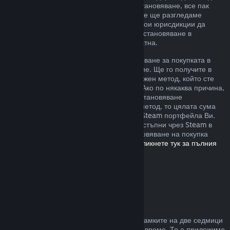
извън описаните от нас правила за възстановяване, все пак
можете да изискате възстановяване и ние ще разгледаме
случая. Възможно е потребителите в някои юрисдикции да
разполагат с допълнителни права за възстановяване в
обстоятелства, при които играта е дефектна.
Ще Ви бъде отпуснато пълно възстановяване за покупката в
рамките на една седмица след одобрение. Ще го получите в
Steam портфейла или чрез същия платежен метод, който сте
използвали, за да направите покупката. Ако по някаква причина,
Steam няма възможност да отпусне възстановяване
посредством първоначалния платежен метод, то цялата сума
ще бъде предоставена като кредит към Steam портфейла Ви.
(Възможно е някои платежни методи, достъпни чрез Steam в
държавата Ви, да не поддържат възстановяване на покупка
обратно към първоначалния източник.
Кликнете тук за пълния
списък
.)
Къде са приложими
възстановяванията
Steam възстановяването се предлага в рамките на две седмици
от покупката и при под два часа игрално време. То е приложимо