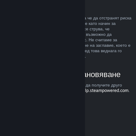
Злоупотреба
Възстановявания са предназначени, така че да отстранят риска
от закупуването на заглавия в Steam, а не като начин за
придобиване на безплатни игри. Ако ни се струва, че
злоупотребявате с възстановяванията, е възможно да
преустановим тяхното предлагане за Вас. Не считаме за
злоупотреба, ако изискате възстановяване на заглавие, което е
закупено точно преди разпродажба, а след това веднага го
закупите повторно при намалената цена.
Как да изискате възстановяване
Можете да изискате възстановяване или да получите друго
съдействие с покупките Ви в Steam от
help.steampowered.com
.
Последно обновена 23 април 2024
© Valve Corporation. Всички права запазени. Всички
търговски марки принадлежат на съответните им
собственици в САЩ и други страни.
Декларация за
поверителност
|
Юридическа информация
|