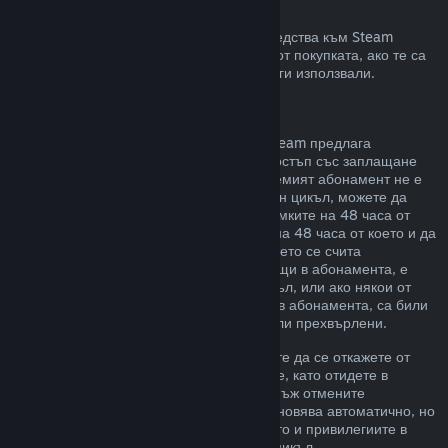
Възстановявания към Steam портфейла
Може да изискате възстановяване на средства към Steam
портфейл в четиринадесет дневен срок от покупката, ако те са
били закупени в Steam и все още не сте ги използвали.
Подновяеми абонаменти
За някои видове съдържание и услуги Steam предлага
периодичен (напр. месечен, годишен) достъп със заплащане
чрез повтарящо таксуване. Ако подновяемият абонамент не е
използван по време на текущия платежен цикъл, можете да
поискате възстановяване на цената в рамките на 48 часа от
първоначалната покупка или в рамките на 48 часа от което и да
е автоматично подновяване. Съдържанието се счита
използвано, ако някоя от игрите, попадащи в абонамента, е
била играна през текущия платежен цикъл, или ако някои от
привилегиите или отстъпките, включени в абонамента, са били
използвани, изразходвани, променени или прехвърлени.
Моля, обърнете внимание, че Вие можете да се откажете от
даден активен абонамент по всяко време, като отидете в
подробности за Вашия акаунт
. Щом веднъж отмените
абонамента си, той вече няма да се подновява автоматично, но
Вие ще запазите достъп до съдържанието и привилегиите в
него до края на Вашия текущ платежен цикъл.