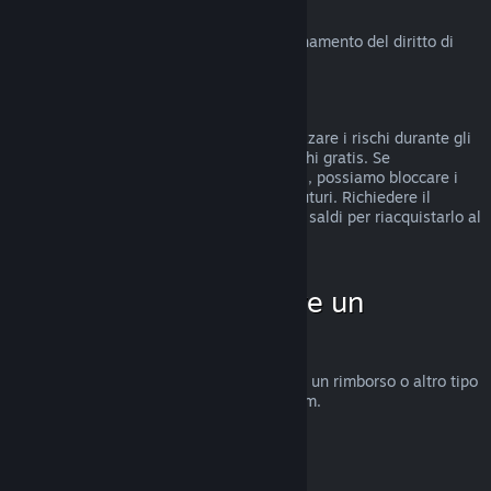
Diritto di recesso in UE
Clicca qui
per una spiegazione sul funzionamento del diritto di
recesso in UE per i clienti di Steam.
Abusi
I rimborsi sono stati concepiti per minimizzare i rischi durante gli
acquisti su Steam e non per ottenere giochi gratis. Se
riscontriamo abusi del sistema di rimborsi, possiamo bloccare i
rimborsi sul tuo account per gli acquisti futuri. Richiedere il
rimborso di un gioco acquistato prima dei saldi per riacquistarlo al
prezzo scontato non è considerato abuso.
Come fare per chiedere un
rimborso
Su
help.steampowered.com
puoi chiedere un rimborso o altro tipo
di assistenza per gli acquisti fatti su Steam.
Ultimo aggiornamento 23 aprile 2024