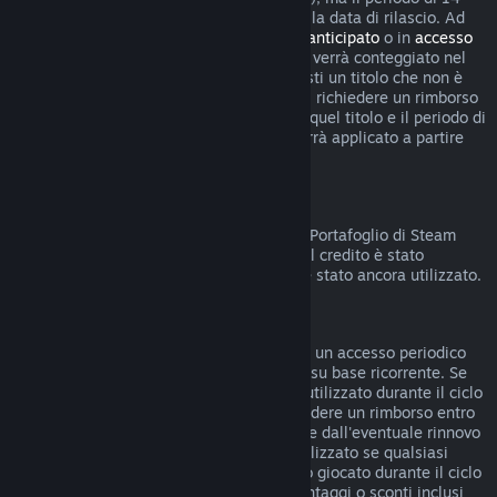
giorni per i rimborsi non inizierà prima della data di rilascio. Ad
esempio, se acquisti un gioco in
accesso anticipato
o in
accesso
con preacquisto
, qualsiasi tempo di gioco verrà conteggiato nel
limite di rimborso di due ore. Se preacquisti un titolo che non è
giocabile prima della data di rilascio, puoi richiedere un rimborso
in qualsiasi momento prima dell'uscita di quel titolo e il periodo di
rimborso standard di 14 giorni/due ore verrà applicato a partire
dalla data di rilascio del gioco.
Rimborsi sul Portafoglio di Steam
Puoi chiedere un rimborso del credito del Portafoglio di Steam
entro 14 giorni dalla data di acquisto, se il credito è stato
acquistato direttamente su Steam e non è stato ancora utilizzato.
Abbonamenti rinnovabili
Per alcuni contenuti e servizi, Steam offre un accesso periodico
(ad esempio mensile, annuale) che paghi su base ricorrente. Se
un abbonamento rinnovabile non è stato utilizzato durante il ciclo
di fatturazione corrente, è possibile richiedere un rimborso entro
48 ore dall'acquisto iniziale o entro 48 ore dall'eventuale rinnovo
automatico. Il contenuto è considerato utilizzato se qualsiasi
gioco all'interno dell'abbonamento è stato giocato durante il ciclo
di fatturazione corrente o se eventuali vantaggi o sconti inclusi