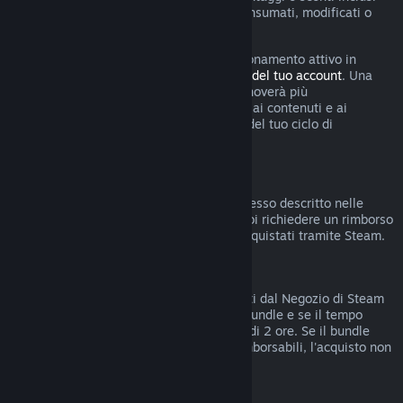
nell'abbonamento sono stati utilizzati, consumati, modificati o
trasferiti.
Tieni presente che puoi annullare un abbonamento attivo in
qualsiasi momento accedendo ai
dettagli del tuo account
. Una
volta annullato, l'abbonamento non si rinnoverà più
automaticamente ma manterrai l'accesso ai contenuti e ai
vantaggi dell'abbonamento fino alla fine del tuo ciclo di
fatturazione corrente.
Hardware di Steam
Entro i termini stabiliti e seguendo il processo descritto nelle
Condizioni di rimborso per l'hardware
, puoi richiedere un rimborso
per l'hardware e gli accessori di Steam acquistati tramite Steam.
Rimborsi di bundle
Puoi ottenere rimborsi di bundle acquistati dal Negozio di Steam
se non hai trasferito nessun articolo del bundle e se il tempo
totale di uso degli articoli inclusi è meno di 2 ore. Se il bundle
comprende oggetti in gioco o DLC non rimborsabili, l'acquisto non
potrà essere rimborsato.