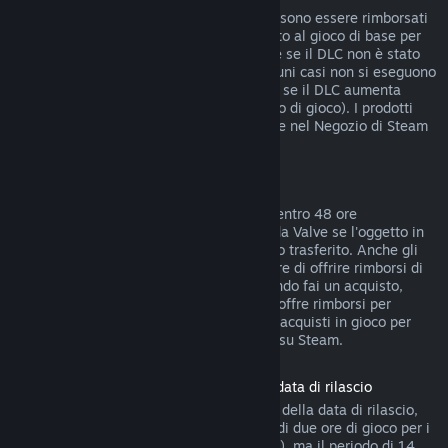
I DLC acquistati dal Negozio di Steam possono essere rimborsati
entro 14 giorni dall'acquisto, se hai giocato al gioco di base per
meno di due ore dopo l'acquisto del DLC e se il DLC non è stato
consumato, modificato o trasferito. In alcuni casi non si eseguono
rimborsi di DLC di terze parti (ad esempio se il DLC aumenta
definitivamente il livello di un personaggio di gioco). I prodotti
non rimborsabili sono indicati chiaramente nel Negozio di Steam
prima dell'acquisto.
Rimborsi di acquisti in gioco
Steam offre rimborsi di acquisti in gioco, entro 48 ore
dall'acquisto, per tutti i giochi sviluppati da Valve se l'oggetto in
gioco non è stato consumato, modificato o trasferito. Anche gli
sviluppatori di terze parti possono decidere di offrire rimborsi di
oggetti in gioco a queste condizioni. Quando fai un acquisto,
Steam ti dirà se lo sviluppatore del gioco offre rimborsi per
quell'oggetto. Tranne nei casi indicati, gli acquisti in gioco per
giochi non di Valve non sono rimborsabili su Steam.
Rimborso sui titoli acquistati prima della data di rilascio
Quando acquisti un titolo su Steam prima della data di rilascio,
verrà immediatamente applicato il limite di due ore di gioco per i
rimborsi (ad eccezione delle versioni beta), ma il periodo di 14