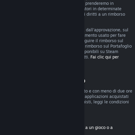
rimborso, puoi comunque fare domanda e prenderemo in
considerazione la tua richiesta. I consumatori in determinate
giurisdizioni potrebbero godere di ulteriori diritti a un rimborso
qualora il gioco sia difettoso.
Riceverai il rimborso, entro una settimana dall'approvazione, sul
Portafoglio di Steam o sul metodo di pagamento usato per fare
l'acquisto. Se Steam non è in grado di eseguire il rimborso sul
metodo di pagamento iniziale, riceverai il rimborso sul Portafoglio
di Steam. Alcuni metodi di pagamento disponibili su Steam
potrebbero non permettere i rimborsi diretti.
Fai clic qui per
vedere l'elenco completo
.
Condizioni di rimborso
I rimborsi entro due settimane dall'acquisto e con meno di due ore
di gioco sono disponibili solo per giochi e applicazioni acquistati
nel Negozio di Steam. Per altri tipi di acquisti, leggi le condizioni
seguenti.
Rimborsi di contenuti scaricabili
(contenuti del Negozio di Steam associati a un gioco o a
un'applicazione, "DLC")