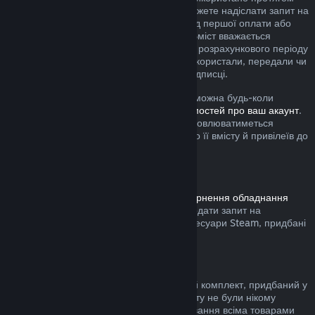
поточного розрахункового періоду, ви можете надіслати запит на
повернення коштів упродовж 48 годин від першої оплати або
будь-якого автоматичного поновлення. Вміст вважається
використаним, якщо протягом поточного розрахункового періоду
ви грали в будь-які ігри з підписки або використали, передали чи
змінили будь-які привілеї або знижки у підписці.
Зауважте, що будь-яку активну підписку можна будь-коли
скасувати, перейшовши на
сторінку відомостей про ваш акаунт
.
Після скасування підписка більше не поновлюватиметься
автоматично, але ви збережете доступ до її вмісту й привілеїв до
кінця поточного розрахункового періоду.
Обладнання Steam
Дотримуючись визначеної в
Умовах повернення обладнання
процедури та часових меж, ви можете подати запит на
повернення коштів за обладнання та аксесуари Steam, придбані
у крамниці Steam.
Повернення коштів за комплекти
Ви можете повернути кошти за будь-який комплект, придбаний у
Steam за умови, що всі товари з комплекту не були нікому
передані та якщо загальний час користування всіма товарами