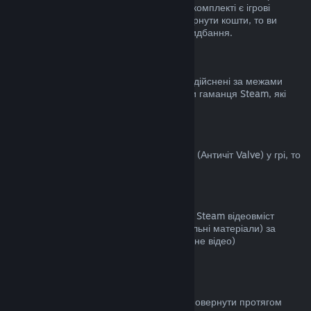
становить не більше двох годин. Якщо у комплекті є ігрові
предмети чи DLC, за які неможливо повернути кошти, то ви
побачите примітку під час здійснення придбання.
Придбання, здійснені за межами Steam
Valve не повертає кошти за придбання, здійснені за межами
Steam (наприклад: цифрові ключі чи коди гаманця Steam, які
були придбані деінде).
Блокування VAC
Якщо ви були заблоковані системою VAC (Античіт Valve) у грі, то
ви не зможете повернути за неї кошти.
Відеовміст
Ми не повертаємо кошти за придбаний у Steam відеовміст
(фільми, кліпи, серіали, епізоди та навчальні матеріали) за
винятком, коли відео є частиною іншого (не відео)
відшкодовуваного вмісту.
Повернення коштів за дарунки
Кошти за невикористані дарунки можна повернути протягом