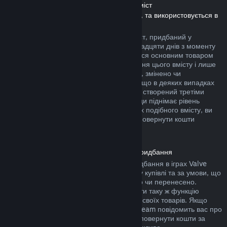
Повернення коштів за завантажуваний вміст
(Вміст, який доступний у крамниці Steam, та використовується в
інших іграх чи програмах, «DLC»)
Повернути кошти за завантажуваний вміст, придбаний у
крамниці Steam, можна протягом чотирнадцяти днів з моменту
придбання, за умови, що ви користувалися основним товаром
не більше двох годин з моменту придбання цього вмісту і лише
якщо його не було повністю використано, змінено чи
перенесено. Будь ласка, майте на увазі, що в деяких випадках
ми не можемо повернути кошти за вміст, створений третіми
особами (наприклад: якщо вміст назавжди піднімає рівень
вашого ігрового персонажа). На сторінках подібного вмісту, ви
побачите примітку, у якій написано, що повернути кошти
неможливо.
Повернення коштів за внутрішньоігрові придбання
Steam дозволяє повернути кошти за придбання в іграх Valve
протягом сорока восьми годин з моменту купівлі та за умови, що
їх не було повністю використано, змінено чи перенесено.
Сторонні розробники також можуть додати таку ж функцію
повернення коштів за ігрові предмети до своїх товарів. Якщо
розробники передбачили цю функцію, Steam повідомить вас про
це під час придбання. В інших випадках повернути кошти за