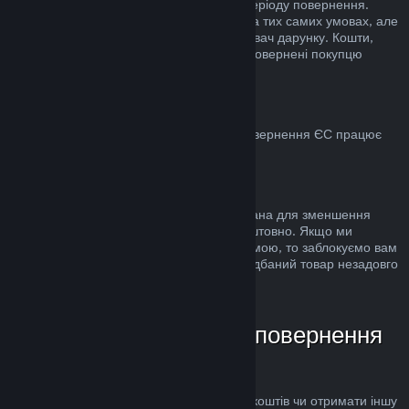
стандартного 14-денного/2-годинного періоду повернення.
Використані дарунки можна повернути на тих самих умовах, але
ініціатором повернення має бути отримувач дарунку. Кошти,
використані для купівлі дарунку, будуть повернені покупцю
дарунка.
ЄС: право на повернення
Для пояснення, яким чином право на повернення ЄС працює
для покупців у Steam,
натисніть тут
.
Зловживання
Можливість повернення коштів була додана для зменшення
ризиків, а не як спосіб грати в ігри безкоштовно. Якщо ми
помітимо, що ви зловживаєте цією системою, то заблокуємо вам
доступ до неї. Повернення коштів за придбаний товар незадовго
до розпродажу не є зловживанням.
Як надіслати запит на повернення
коштів
Ви можете подати запит на повернення коштів чи отримати іншу