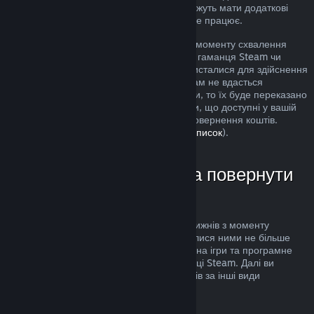
розгляд. Користувачі в деяких країнах можуть мати додаткові
права на повернення за умов, коли гра не працює.
Кошти буде повернуто протягом тижня з моменту схвалення
запиту. Кошти буде переказано назад до гаманця Steam чи
через інший спосіб оплати, яким ви скористалися для здійснення
придбання. Якщо, з будь-яких причин, нам не вдасться
повернути кошти через ваш спосіб оплати, то їх буде переказано
до гаманця Steam. (Деякі способи оплати, що доступні у вашій
країні, можуть не підтримувати функції повернення коштів.
Клацніть тут, щоби переглянути повний список
).
У яких випадках можна повернути
кошти
Повернути кошти можна протягом двох тижнів з моменту
придбання товарів та якщо ви користувалися ними не більше
двох годин. Ця можливість поширюється на ігри та програмне
забезпечення, яке ви придбали у крамниці Steam. Далі ви
можете довідатися про повернення коштів за інші види
придбань.