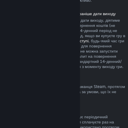
купівлю у грі сторонніх розробників неможливо.
Повернення коштів за продукти, куплені раніше дати виходу
Якщо ви купуєте продукт у Steam раніше дати виходу, діятиме
двогодинне обмеження часу гри для повернення коштів (не
поширюється на бета-тестування), але 14-денний період не
почнеться раніше дати виходу. Наприклад, якщо ви купуєте гру в
дочасному доступі
або
пріоритетному доступі
, будь-який час гри
зарахується до двогодинного обмеження для повернення
коштів. Якщо ви завчасно купили гру, яку не можна запустити
раніше дати виходу, ви можете подати запит на повернення
коштів у будь-який час до її випуску, а стандартний 14-денний/
двогодинний період застосовуватиметься з моменту виходу гри.
Повернення коштів з гаманця Steam
Ви можете повернути кошти, додані до гаманця Steam, протягом
чотирнадцяти днів з моменту переказу та за умови, що їх не
було використано.
Поновлювані підписки
До деяких сервісів і вмісту Steam пропонує періодичний
(помісячний, порічний) доступ, за який ви сплачуєте раз на
період. Якщо поновлювану підписку не використано протягом