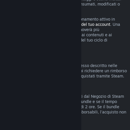
nell'abbonamento sono stati utilizzati, consumati, modificati o
trasferiti.
Tieni presente che puoi annullare un abbonamento attivo in
qualsiasi momento accedendo ai
dettagli del tuo account
. Una
volta annullato, l'abbonamento non si rinnoverà più
automaticamente ma manterrai l'accesso ai contenuti e ai
vantaggi dell'abbonamento fino alla fine del tuo ciclo di
fatturazione corrente.
Hardware di Steam
Entro i termini stabiliti e seguendo il processo descritto nelle
Condizioni di rimborso per l'hardware
, puoi richiedere un rimborso
per l'hardware e gli accessori di Steam acquistati tramite Steam.
Rimborsi di bundle
Puoi ottenere rimborsi di bundle acquistati dal Negozio di Steam
se non hai trasferito nessun articolo del bundle e se il tempo
totale di uso degli articoli inclusi è meno di 2 ore. Se il bundle
comprende oggetti in gioco o DLC non rimborsabili, l'acquisto non
potrà essere rimborsato.