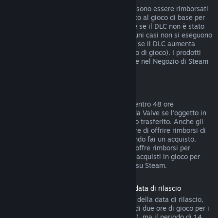
I DLC acquistati dal Negozio di Steam possono essere rimborsati
entro 14 giorni dall'acquisto, se hai giocato al gioco di base per
meno di due ore dopo l'acquisto del DLC e se il DLC non è stato
consumato, modificato o trasferito. In alcuni casi non si eseguono
rimborsi di DLC di terze parti (ad esempio se il DLC aumenta
definitivamente il livello di un personaggio di gioco). I prodotti
non rimborsabili sono indicati chiaramente nel Negozio di Steam
prima dell'acquisto.
Rimborsi di acquisti in gioco
Steam offre rimborsi di acquisti in gioco, entro 48 ore
dall'acquisto, per tutti i giochi sviluppati da Valve se l'oggetto in
gioco non è stato consumato, modificato o trasferito. Anche gli
sviluppatori di terze parti possono decidere di offrire rimborsi di
oggetti in gioco a queste condizioni. Quando fai un acquisto,
Steam ti dirà se lo sviluppatore del gioco offre rimborsi per
quell'oggetto. Tranne nei casi indicati, gli acquisti in gioco per
giochi non di Valve non sono rimborsabili su Steam.
Rimborso sui titoli acquistati prima della data di rilascio
Quando acquisti un titolo su Steam prima della data di rilascio,
verrà immediatamente applicato il limite di due ore di gioco per i
rimborsi (ad eccezione delle versioni beta), ma il periodo di 14