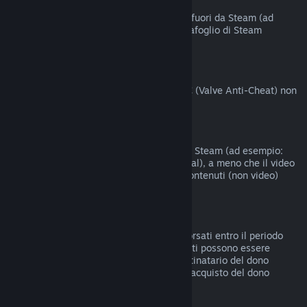
Acquisti fatti fuori da Steam
Valve non offre rimborsi per acquisti fatti fuori da Steam (ad
esempio codici prodotto o crediti del Portafoglio di Steam
acquistati da terzi).
Ban del VAC
I giochi su cui hai ricevuto un ban del VAC (Valve Anti-Cheat) non
possono essere rimborsati.
Contenuti video
I contenuti video non sono rimborsabili su Steam (ad esempio:
film, cortometraggi, serie, episodi e tutorial), a meno che il video
non sia compreso in un bundle con altri contenuti (non video)
rimborsabili.
Rimborsi di doni
I doni non riscattati possono essere rimborsati entro il periodo
standard di 14 giorni/2 ore. I doni riscattati possono essere
rimborsati alle stesse condizioni se il destinatario del dono
intraprende il rimborso. I fondi usati per l'acquisto del dono
saranno restituiti al compratore originale.