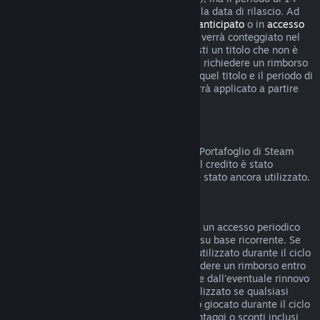
giorni per i rimborsi non inizierà prima della data di rilascio. Ad
esempio, se acquisti un gioco in
accesso anticipato
o in
accesso
con preacquisto
, qualsiasi tempo di gioco verrà conteggiato nel
limite di rimborso di due ore. Se preacquisti un titolo che non è
giocabile prima della data di rilascio, puoi richiedere un rimborso
in qualsiasi momento prima dell'uscita di quel titolo e il periodo di
rimborso standard di 14 giorni/due ore verrà applicato a partire
dalla data di rilascio del gioco.
Rimborsi sul Portafoglio di Steam
Puoi chiedere un rimborso del credito del Portafoglio di Steam
entro 14 giorni dalla data di acquisto, se il credito è stato
acquistato direttamente su Steam e non è stato ancora utilizzato.
Abbonamenti rinnovabili
Per alcuni contenuti e servizi, Steam offre un accesso periodico
(ad esempio mensile, annuale) che paghi su base ricorrente. Se
un abbonamento rinnovabile non è stato utilizzato durante il ciclo
di fatturazione corrente, è possibile richiedere un rimborso entro
48 ore dall'acquisto iniziale o entro 48 ore dall'eventuale rinnovo
automatico. Il contenuto è considerato utilizzato se qualsiasi
gioco all'interno dell'abbonamento è stato giocato durante il ciclo
di fatturazione corrente o se eventuali vantaggi o sconti inclusi