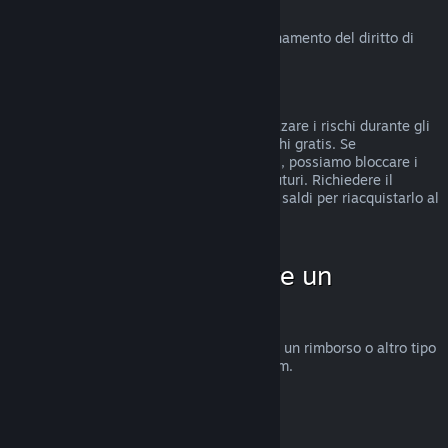
Diritto di recesso in UE
Clicca qui
per una spiegazione sul funzionamento del diritto di
recesso in UE per i clienti di Steam.
Abusi
I rimborsi sono stati concepiti per minimizzare i rischi durante gli
acquisti su Steam e non per ottenere giochi gratis. Se
riscontriamo abusi del sistema di rimborsi, possiamo bloccare i
rimborsi sul tuo account per gli acquisti futuri. Richiedere il
rimborso di un gioco acquistato prima dei saldi per riacquistarlo al
prezzo scontato non è considerato abuso.
Come fare per chiedere un
rimborso
Su
help.steampowered.com
puoi chiedere un rimborso o altro tipo
di assistenza per gli acquisti fatti su Steam.
Ultimo aggiornamento 23 aprile 2024