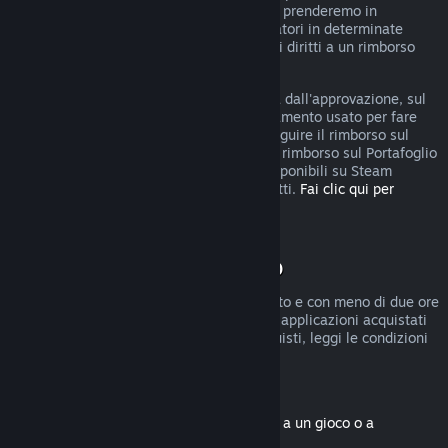
rimborso, puoi comunque fare domanda e prenderemo in
considerazione la tua richiesta. I consumatori in determinate
giurisdizioni potrebbero godere di ulteriori diritti a un rimborso
qualora il gioco sia difettoso.
Riceverai il rimborso, entro una settimana dall'approvazione, sul
Portafoglio di Steam o sul metodo di pagamento usato per fare
l'acquisto. Se Steam non è in grado di eseguire il rimborso sul
metodo di pagamento iniziale, riceverai il rimborso sul Portafoglio
di Steam. Alcuni metodi di pagamento disponibili su Steam
potrebbero non permettere i rimborsi diretti.
Fai clic qui per
vedere l'elenco completo
.
Condizioni di rimborso
I rimborsi entro due settimane dall'acquisto e con meno di due ore
di gioco sono disponibili solo per giochi e applicazioni acquistati
nel Negozio di Steam. Per altri tipi di acquisti, leggi le condizioni
seguenti.
Rimborsi di contenuti scaricabili
(contenuti del Negozio di Steam associati a un gioco o a
un'applicazione, "DLC")