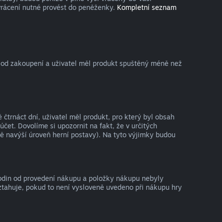
vrácení nutné provést do peněženky.
Kompletní seznam
 od zakoupení a uživatel měl produkt spuštěný méně než
trnáct dní, uživatel měl produkt, pro který byl obsah
t. Dovolíme si upozornit na fakt, že v určitých
ě navýší úroveň herní postavy). Na tyto výjimky budou
hodin od provedení nákupu a položky nákupu nebyly
ztahuje, pokud to není vysloveně uvedeno při nákupu hry