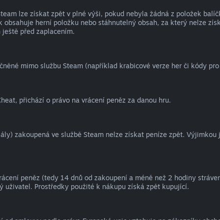
eam lze získat zpět v plné výši, pokud nebyla žádná z položek balíč
 obsahuje herní položku nebo stáhnutelný obsah, za který nelze získ
 ještě před zaplacením.
čněné mimo službu Steam (například krabicové verze her či kódy pr
heat, přichází o právo na vrácení peněz za danou hru.
oriály) zakoupená ve službě Steam nelze získat peníze zpět. Výjimkou 
vrácení peněz (tedy 14 dnů od zakoupení a méně než 2 hodiny strávené
 uživatel. Prostředky použité k nákupu získá zpět kupující.