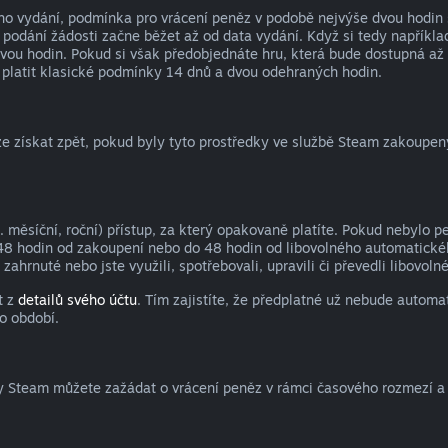
ho vydání, podmínka pro vrácení peněz v podobě nejvýše dvou hodin 
 podání žádosti začne běžet až od data vydání. Když si tedy napříkla
dvou hodin. Pokud si však předobjednáte hru, která bude dostupná až
platit klasické podmínky 14 dnů a dvou odehraných hodin.
 získat zpět, pokud byly tyto prostředky ve službě Steam zakoupeny 
 měsíční, roční) přístup, za který opakovaně platíte. Pokud nebylo p
48 hodin od zakoupení nebo do 48 hodin od libovolného automatickéh
zahrnuté nebo jste využili, spotřebovali, upravili či převedli libovo
t z
detailů svého účtu
. Tím zajistíte, že předplatné už nebude autom
o období.
y Steam můžete zažádat o vrácení peněz v rámci časového rozmezí 