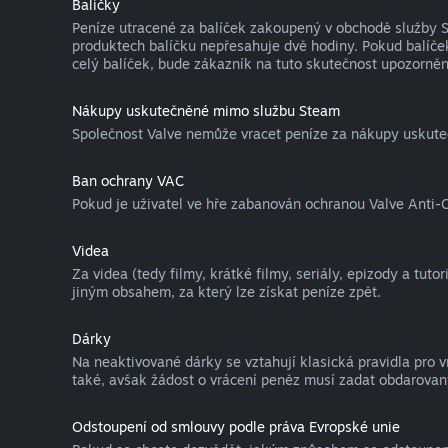
Balíčky
Peníze utracené za balíček zakoupený v obchodě služby St
produktech balíčku nepřesahuje dvě hodiny. Pokud balíček
celý balíček, bude zákazník na tuto skutečnost upozorněn
Nákupy uskutečněné mimo službu Steam
Společnost Valve nemůže vracet peníze za nákupy uskute
Ban ochrany VAC
Pokud je uživatel ve hře zabanován ochranou Valve Anti-C
Videa
Za videa (tedy filmy, krátké filmy, seriály, epizody a tut
jiným obsahem, za který lze získat peníze zpět.
Dárky
Na neaktivované dárky se vztahují klasická pravidla pro 
také, avšak žádost o vrácení peněz musí zadat obdarovaný
Odstoupení od smlouvy podle práva Evropské unie