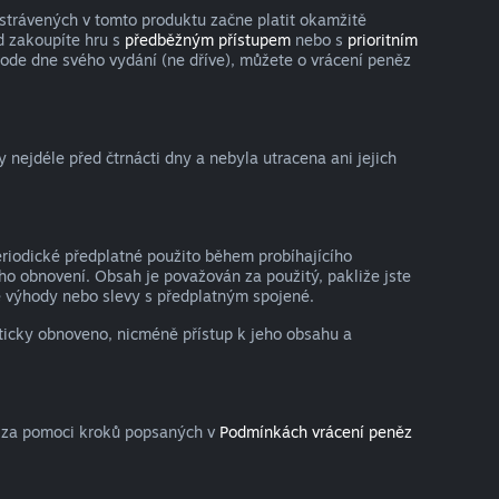
strávených v tomto produktu začne platit okamžitě
d zakoupíte hru s
předběžným přístupem
nebo s
prioritním
 ode dne svého vydání (ne dříve), můžete o vrácení peněz
nejdéle před čtrnácti dny a nebyla utracena ani jejich
eriodické předplatné použito během probíhajícího
o obnovení. Obsah je považován za použitý, pakliže jste
lné výhody nebo slevy s předplatným spojené.
aticky obnoveno, nicméně přístup k jeho obsahu a
a za pomoci kroků popsaných v
Podmínkách vrácení peněz