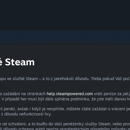
bě Steam
u ve službě Steam – a to z jakéhokoli důvodu. Třeba pokud Váš počít
po zažádání na stránkách
help.steampowered.com
vrátí peníze za ja
. V případě her musí být dále splněna podmínka, že jste měli danou 
 peněz, avšak i když je nesplníte, můžete stále zažádat o vrácení 
 z důvodu nefunkčnosti hry.
od schválení, a to buďto do Vaší peněženky služby Steam, nebo prostř
 důvodu schopna vrátit peníze prostřednictvím původního způsobu pl