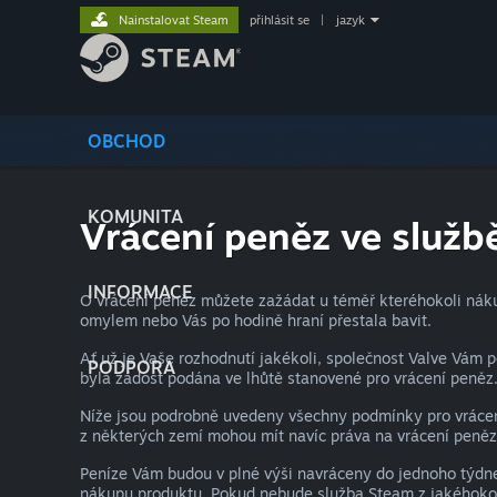
Nainstalovat Steam
přihlásit se
|
jazyk
OBCHOD
KOMUNITA
Vrácení peněz ve služ
INFORMACE
O vrácení peněz můžete zažádat u téměř kteréhokoli nákup
omylem nebo Vás po hodině hraní přestala bavit.
Ať už je Vaše rozhodnutí jakékoli, společnost Valve Vám 
PODPORA
byla žádost podána ve lhůtě stanovené pro vrácení peněz
Níže jsou podrobně uvedeny všechny podmínky pro vrácení
z některých zemí mohou mít navíc práva na vrácení peněz
Peníze Vám budou v plné výši navráceny do jednoho týdne 
nákupu produktu. Pokud nebude služba Steam z jakéhokoli