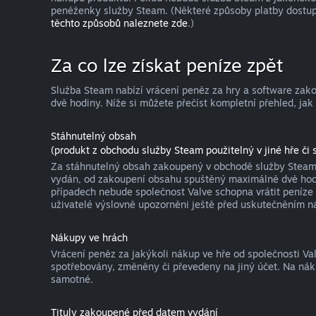
peněženky služby Steam. (Některé způsoby platby dostup
těchto způsobů naleznete zde
.)
Za co lze získat peníze zpět
Služba Steam nabízí vrácení peněz za hry a software za
dvě hodiny. Níže si můžete přečíst kompletní přehled, jak
Stáhnutelný obsah
(produkt z obchodu služby Steam použitelný v jiné hře či s
Za stáhnutelný obsah zakoupený v obchodě služby Steam l
vydán, od zakoupení obsahu spuštěný maximálně dvě hodin
případech nebude společnost Valve schopna vrátit peníze 
uživatelé výslovně upozorněni ještě před uskutečněním n
Nákupy ve hrách
Vrácení peněz za jakýkoli nákup ve hře od společnosti V
spotřebovány, změněny či převedeny na jiný účet. Na nák
samotné.
Tituly zakoupené před datem vydání