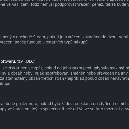
né ve Vaší zemi totiž nemusí podporovat vracení peněz, takže bude 
koupený v obchodě Steam, pokud je o vrácení zažádáno do dvou týdnů
 vracení peněz funguje u ostatních typů nákupů.
oftwaru, tzv. „DLC“)
ze získat peníze zpět, pokud od jeho zakoupení uplynulo maximálně č
y a obsah nebyl nijak spotřebován, změněn nebo převeden na jiný úče
za stáhnutelný obsah třetích stran (například pokud obsah nenávratn
ákupu.
alve bude poskytnuto, pokud byla žádost odeslána do čtyřiceti osmi 
upy ve hrách od jiných společností než od Valve se tato možnost nev