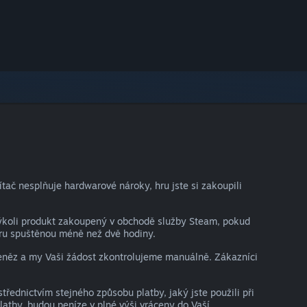
ač nesplňuje hardwarové nároky, hru jste si zakoupili
kýkoli produkt zakoupený v obchodě služby Steam, pokud
hru spuštěnou méně než dvě hodiny.
peněz a my Vaši žádost zkontrolujeme manuálně. Zákazníci
ednictvím stejného způsobu platby, jaký jste použili při
atby, budou peníze v plné výši vráceny do Vaší