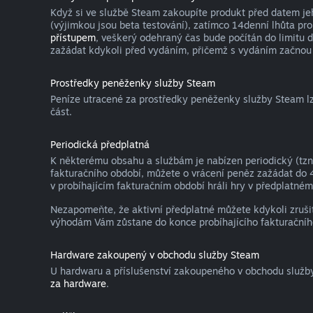
Když si ve službě Steam zakoupíte produkt před datem je
(výjimkou jsou beta testování), zatímco 14denní lhůta pro
přístupem
, veškerý odehraný čas bude počítán do limitu 
zažádat kdykoli před vydáním, přičemž s vydáním začnou 
Prostředky peněženky služby Steam
Peníze utracené za prostředky peněženky služby Steam lze
část.
Periodická předplatná
K některému obsahu a službám je nabízen periodický (tzn.
fakturačního období, můžete o vrácení peněz zažádat do 
v probíhajícím fakturačním období hráli hry v předplatném 
Nezapomeňte, že aktivní předplatné můžete kdykoli zruši
výhodám Vám zůstane do konce probíhajícího fakturačníh
Hardware zakoupený v obchodu služby Steam
U hardwaru a příslušenství zakoupeného v obchodu služb
za hardware
.