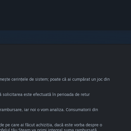
nește cerințele de sistem; poate că ai cumpărat un joc din
 solicitarea este efectuată în perioada de retur
o rambursare, iar noi o vom analiza. Consumatorii din
de pe care ai făcut achiziția, dacă este vorba despre o
rtofelul tău Steam va primi integral suma rambursată.