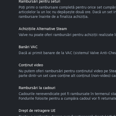
Rambursări pentru seturi
Poți primi o rambursare completă pentru orice set cumpărat 
articolelor la un loc nu depășește două ore. Dacă un set in
rambursare înainte de a finaliza achiziția.
Achizițiile Alternative Steam
Valve nu poate oferi rambursări pentru achiziții realizate
Banări VAC
Dacă ai primit banare de la VAC (sistemul Valve Anti-Cheat)
Conținut video
Nu putem oferi rambursări pentru conținutul video pe Steam
parte dintr-un set care conține alt conținut (non-video) ca
Rambursări la cadouri
Cadourile nerevendicate pot fi rambursate în termenul stan
Fondurile folosite pentru a cumpăra cadoul vor fi returnat
Drept de retragere UE