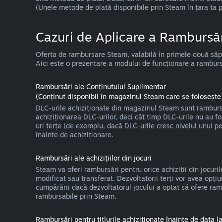
(Unele metode de plată disponibile prin Steam în țara ta 
Cazuri de Aplicare a Rambursăr
Oferta de rambursare Steam, valabilă în primele două săptă
Aici este o prezentare a modului de funcționare a rambursări
Rambursări ale Conținutului Suplimentar
(Conținut disponibil în magazinul Steam care se folosește 
DLC-urile achiziționate din magazinul Steam sunt rambursa
achiziționarea DLC-urilor, deci cât timp DLC-urile nu au f
uri terțe (de exemplu, dacă DLC-urile cresc nivelul unui p
înainte de achiziționare.
Rambursări ale achizițiilor din jocuri
Steam va oferi rambursări pentru orice achiziții din jocuri
modificat sau transferat. Dezvoltatorii terți vor avea opț
cumpărării dacă dezvoltatorul jocului a optat să ofere ramb
rambursabile prin Steam.
Rambursări pentru titlurile achiziționate înainte de data la