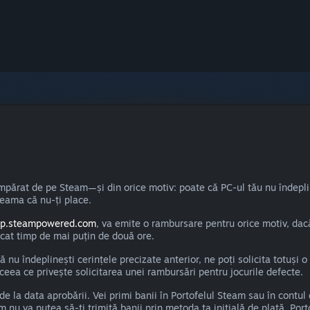
mpărat de pe Steam—și din orice motiv: poate că PC-ul tău nu îndepli
 seama că nu-ți place.
lp.steampowered.com
, va emite o rambursare pentru orice motiv, dacă
 jucat timp de mai puțin de două ore.
 nu îndeplinești cerințele precizate anterior, ne poți solicita totuși 
ceea ce privește solicitarea unei rambursări pentru jocurile defecte.
 la data aprobării. Vei primi banii în Portofelul Steam sau în contul 
 nu va putea să-ți trimită banii prin metoda ta inițială de plată, Po