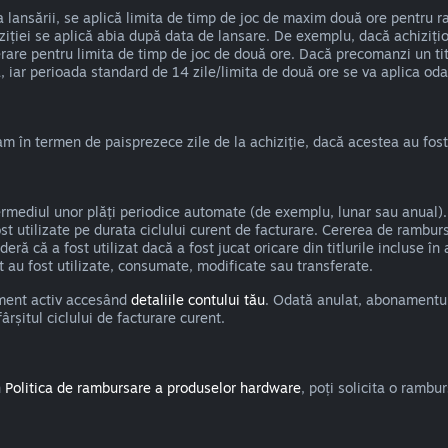
a lansării, se aplică limita de timp de joc de maxim două ore pentru r
iziției se aplică abia după data de lansare. De exemplu, dacă achizițio
erare pentru limita de timp de joc de două ore. Dacă precomanzi un titl
, iar perioada standard de 14 zile/limita de două ore se va aplica oda
am în termen de paisprezece zile de la achiziție, dacă acestea au fost
termediul unor plăți periodice automate (de exemplu, lunar sau anual).
t utilizate pe durata ciclului curent de facturare. Cererea de ramburs
deră că a fost utilizat dacă a fost jucat oricare din titlurile incluse 
t au fost utilizate, consumate, modificate sau transferate.
ament activ accesând
detaliile contului tău
. Odată anulat, abonamentul 
rșitul ciclului de facturare curent.
n
Politica de rambursare a produselor hardware
, poți solicita o ramb