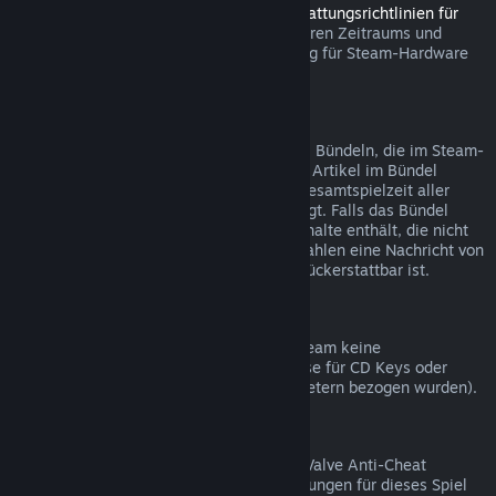
Sie können innerhalb des in den
Rückerstattungsrichtlinien für
Steam Hardware
angegebenen anwendbaren Zeitraums und
Prozesses über Steam eine Rückerstattung für Steam-Hardware
und Zubehör beantragen.
Rückerstattungen bei Bündelkäufen
Sie erhalten eine volle Rückerstattung bei Bündeln, die im Steam-
Shop gekauft wurden, solange keines der Artikel im Bündel
bereits verschenkt wurde und wenn die Gesamtspielzeit aller
Artikel nicht mehr als zwei Stunden beträgt. Falls das Bündel
einen Gegenstand im Spiel oder Zusatzinhalte enthält, die nicht
rückerstattbar sind, werden Sie beim Bezahlen eine Nachricht von
Steam erhalten, ob das gesamte Bündel rückerstattbar ist.
Einkäufe außerhalb von Steam
Valve kann für Einkäufe außerhalb von Steam keine
Rückerstattungen anbieten (beispielsweise für CD Keys oder
Steam-Guthabenkarten, die von Drittanbietern bezogen wurden).
VAC-Ausschlüsse
Sollten Sie einen Ausschluss durch VAC (Valve Anti-Cheat
System) erhalten haben, sind Rückerstattungen für dieses Spiel