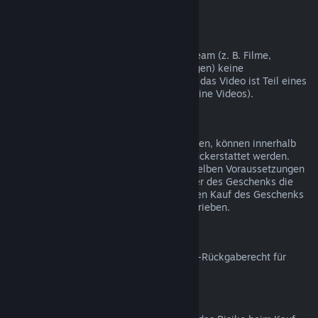
nicht möglich.
Videoinhalte
Wir können leider für Videoinhalte auf Steam (z. B. Filme,
Kurzfilme, Serien, Episoden und Anleitungen) keine
Rückerstattungen gewähren, es sei denn, das Video ist Teil eines
Bündels mit rückerstattbaren Inhalten (keine Videos).
Rückerstattungen bei Geschenken
Geschenke, die noch nicht eingelöst wurden, können innerhalb
des Zeitraums von 14 Tagen/2 Stunden rückerstattet werden.
Eingelöste Geschenke können unter denselben Voraussetzungen
rückerstattet werden, wenn der Empfänger des Geschenks die
Rückerstattung beantragt. Das Geld für den Kauf des Geschenks
wird dem ursprünglichen Käufer gutgeschrieben.
EU-Rückgaberecht
Für weitere Informationen zum Thema EU-Rückgaberecht für
Steam-Nutzer klicken Sie bitte
hier
.
Missbrauch