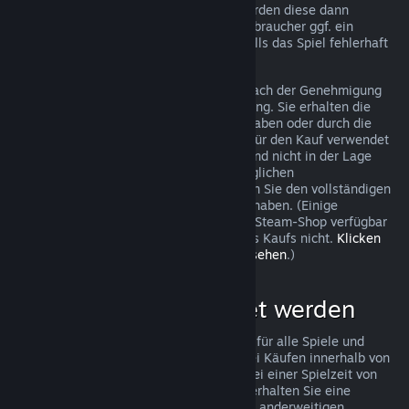
trotzdem eine Anfrage stellen und wir werden diese dann
überprüfen. In einigen Ländern haben Verbraucher ggf. ein
zusätzliches Recht auf Rückerstattung, falls das Spiel fehlerhaft
ist.
Sie erhalten innerhalb von einer Woche nach der Genehmigung
Ihrer Beantragung eine volle Rückerstattung. Sie erhalten die
Rückerstattung entweder als Steam-Guthaben oder durch die
ursprüngliche Zahlungsmethode, die Sie für den Kauf verwendet
haben. Sollte Steam aus irgendeinem Grund nicht in der Lage
sein, Ihre Rückerstattung mit der ursprünglichen
Zahlungsmethode durchzuführen, erhalten Sie den vollständigen
Betrag der Rückerstattung als Steam-Guthaben. (Einige
Zahlungsmethoden, die in Ihrem Land im Steam-Shop verfügbar
sind, unterstützen Rückerstattungen eines Kaufs nicht.
Klicken
Sie hier, um eine vollständige Liste einzusehen
.)
Was kann rückerstattet werden
Steams Rückerstattungsrichtlinien gelten für alle Spiele und
Softwareanwendungen im Steam-Shop bei Käufen innerhalb von
zwei Wochen nach dem Kaufdatum und bei einer Spielzeit von
weniger als zwei Stunden. Im Folgenden erhalten Sie eine
Übersicht wie diese Rückerstattungen bei anderweitigen