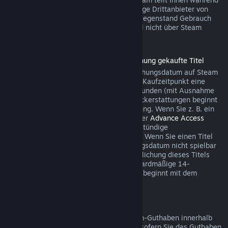
des Bezahlvorgangs mit, wenn der jeweilige Drittanbieter von
dieser Möglichkeit für den betreffenden Gegenstand Gebrauch
macht. Andernfalls können Käufe im Spiel nicht über Steam
rückerstattet werden.
Rückerstattungen für vor der Veröffentlichung gekaufte Titel
Wenn Sie einen Titel vor dem Veröffentlichungsdatum auf Steam
kaufen, gilt für Rückerstattungen ab dem Kaufzeitpunkt eine
Spielzeitbegrenzung von maximal zwei Stunden (mit Ausnahme
von Betatests). Die 14-tägige Frist für Rückerstattungen beginnt
erst mit dem Datum der Vollveröffentlichung. Wenn Sie z. B. ein
Spiel kaufen, das sich im
Early Access
oder
Advance Access
befindet, wird jede Spielzeit auf die zweistündige
Rückerstattungsbegrenzung angerechnet. Wenn Sie einen Titel
vorbestellen, der vor dem Veröffentlichungsdatum nicht spielbar
ist, können Sie jederzeit vor der Veröffentlichung dieses Titels
eine Rückerstattung anfordern. Die standardmäßige 14-
tägige/zweistündige Rückerstattungsfrist beginnt mit dem
Veröffentlichungsdatum des Spiels.
Rückerstattung von Steam-Guthaben
Sie können eine Rückerstattung für Steam-Guthaben innerhalb
von 14 Tagen nach Kaufdatum auslösen, sofern Sie das Guthaben