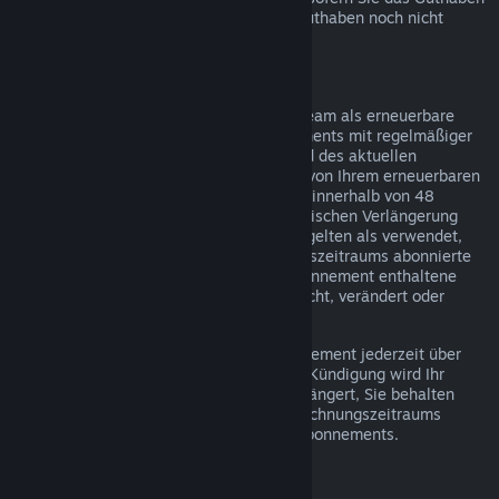
über Steam bezogen haben und dieses Guthaben noch nicht
verwendet wurde.
Erneuerbare Abonnements
Einige Inhalte und Dienste werden auf Steam als erneuerbare
(z. B. monatliche oder jährliche) Abonnements mit regelmäßiger
Abrechnung angeboten. Falls Sie während des aktuellen
Abrechnungszeitraums keinen Gebrauch von Ihrem erneuerbaren
Abonnement gemacht haben, können Sie innerhalb von 48
Stunden nach dem Kauf oder der automatischen Verlängerung
eine Rückerstattung beantragen. Inhalte gelten als verwendet,
wenn während des aktuellen Abrechnungszeitraums abonnierte
Spiele gespielt wurden oder wenn im Abonnement enthaltene
Vorteile oder Rabatte verwendet, verbraucht, verändert oder
transferiert wurden.
Hinweis: Sie können ein laufendes Abonnement jederzeit über
Ihre Account-Details
kündigen. Nach der Kündigung wird Ihr
Abonnement nicht mehr automatisch verlängert, Sie behalten
jedoch bis zum Ende Ihres aktuellen Abrechnungszeitraums
Zugriff auf die Inhalte und Vorteile des Abonnements.
Steam Hardware