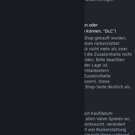
Einkäufen funktionieren.
Rückerstattungen auf Zusatzinhalte
(Steam-Shopinhalte, die in anderen Spielen oder
Softwareanwendungen verwendet werden können, "DLC")
Zusatzinhalte (DLC), die über den Steam-Shop gekauft wurden,
können innerhalb von 14 Tagen ab Kaufdatum rückerstattet
werden, sofern das jeweilige Hauptspiel für nicht mehr als zwei
Stunden seit dem Kauf gespielt wurde und die Zusatzinhalte nicht
verbraucht, verändert oder transferiert wurden. Bitte beachten
Sie, dass Steam in einigen Fällen nicht in der Lage ist,
Rückerstattungen für Zusatzinhalte von Drittanbietern
durchzuführen (beispielsweise, wenn die Zusatzinhalte
unwiderruflich einen Spielcharakter verbessern). Diese
Ausnahmen werden vor dem Kauf auf der Shop-Seite deutlich als
solche gekennzeichnet.
Rückerstattungen auf Käufe im Spiel
Steam bietet innerhalb von 48 Stunden nach Kaufdatum
Rückerstattungen für Käufe in Spielen bei allen Valve-Spielen an,
sofern der betreffende Gegenstand nicht verbraucht, verändert
oder transferiert wurde. Ggf. wird diese Art von Rückerstattung
von einem Drittanbieter durchgeführt. Steam teilt Ihnen während