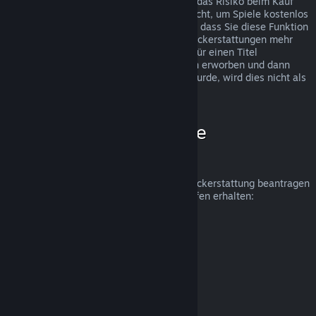
Rückerstattungen wurden eingeführt, um das Risiko beim Kauf
von Titeln auf Steam zu beseitigen und nicht, um Spiele kostenlos
zu erhalten. Falls wir den Eindruck haben, dass Sie diese Funktion
missbrauchen, werden wir Ihnen keine Rückerstattungen mehr
anbieten. Wenn Sie eine Rückerstattung für einen Titel
beantragen, welcher kurz vor einer Aktion erworben und dann
sofort zum Aktionspreis erneut gekauft wurde, wird dies nicht als
Missbrauch angesehen.
Wie beantrage ich eine
Rückerstattung?
Unter folgendem Link können Sie eine Rückerstattung beantragen
oder weitere Hilfe zu Ihren Steam-Einkäufen erhalten:
help.steampowered.com
.
Zuletzt aktualisiert: 23. April 2024
© Valve Corporation. Alle Rechte vorbehalten. Alle
Marken sind Eigentum ihrer jeweiligen Besitzer in den
USA und anderen Ländern.
Datenschutzrichtlinien
|