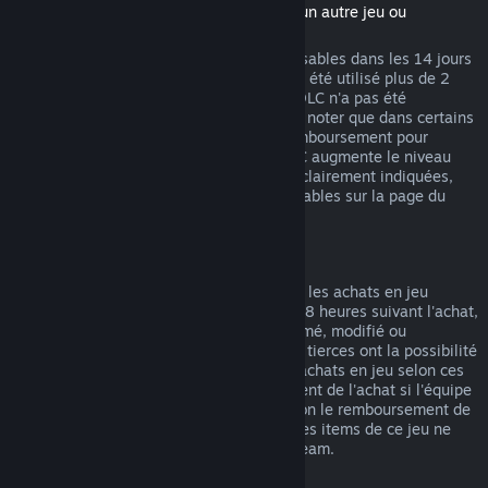
(Contenu du magasin Steam nécessitant un autre jeu ou
programme, aussi appelé DLC)
Les DLC achetés sur Steam sont remboursables dans les 14 jours
suivant l'achat et si le jeu de base n'a pas été utilisé plus de 2
heures après l'achat du DLC, tant que le DLC n'a pas été
consommé, modifié ou transféré. Veuillez noter que dans certains
cas, Steam ne pourra pas proposer de remboursement pour
certains DLC tiers (par exemple, si un DLC augmente le niveau
d'un personnage). Ces exceptions seront clairement indiquées,
avant l'achat, comme étant non remboursables sur la page du
magasin.
Remboursement des achats en jeu
Steam propose des remboursements pour les achats en jeu
effectués dans les jeux Valve durant les 48 heures suivant l'achat,
tant que l'item en jeu n'a pas été consommé, modifié ou
transféré. Les équipes de développement tierces ont la possibilité
d'autoriser les remboursements pour les achats en jeu selon ces
mêmes termes. Steam indiquera au moment de l'achat si l'équipe
de développement du jeu a autorisé ou non le remboursement de
l'item. Dans le cas contraire, les achats des items de ce jeu ne
pourront pas vous être remboursés via Steam.