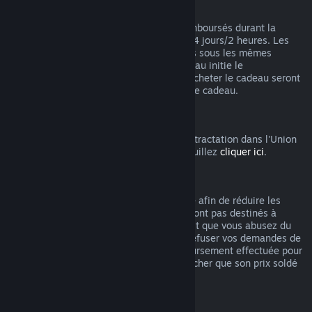
Remboursements des cadeaux
Les cadeaux non activés peuvent être remboursés durant la
période de remboursement standard de 14 jours/2 heures. Les
cadeaux activés pourront être remboursés sous les mêmes
conditions si le ou la destinataire du cadeau initie le
remboursement. Les fonds utilisés pour acheter le cadeau seront
remboursés à celui ou celle qui a acheté le cadeau.
Droit de rétractation UE
Pour accéder aux modalités du droit de rétractation dans l'Union
Européenne pour les clients de Steam, veuillez
cliquer ici
.
Abus
Les remboursements ont été mis en place afin de réduire les
risques liés à un achat sur Steam. Ils ne sont pas destinés à
obtenir des jeux gratuitement. S'il apparait que vous abusez du
système, nous pourrions être amenés à refuser vos demandes de
remboursement. Une demande de remboursement effectuée pour
un jeu acheté juste avant les soldes plus cher que son prix soldé
n'est pas considérée comme un abus.