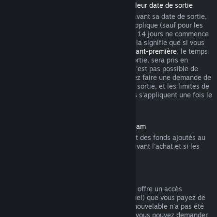
Remboursement des titres achetés avant leur date de sortie
Lorsque vous achetez un titre sur Steam avant sa date de sortie,
la limite habituelle de 2 heures de jeu s'applique (sauf pour les
périodes de test bêta), mais la période de 14 jours ne commence
qu'à partir de la date de sortie du titre. Cela signifie que si vous
achetez un jeu en
accès anticipé
ou en
avant-première
, le temps
de jeu total, y compris avant la date de sortie, sera pris en
compte. Si vous préachetez un titre qu'il n'est pas possible de
lancer avant sa date de sortie, vous pouvez faire une demande de
remboursement n'importe quand avant sa sortie, et les limites de
14 jours ou de 2 heures de jeu habituelles s'appliquent une fois le
titre disponible.
Remboursements sur le portemonnaie Steam
Vous pouvez demander un remboursement des fonds ajoutés au
portemonnaie Steam dans les 14 jours suivant l'achat et si les
fonds n'ont pas été utilisés.
Abonnements renouvelables
Pour certains contenus et services, Steam offre un accès
périodique (par exemple mensuel ou annuel) que vous payez de
manière récurrente. Si un abonnement renouvelable n'a pas été
utilisé au cours d'un cycle de facturation, vous pouvez demander