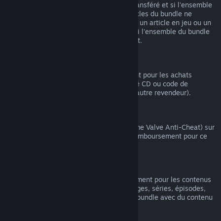
article compris dans le bundle n'ait été transféré et si l'ensemble
du temps de jeu comprenant tous les articles du bundle ne
dépasse pas 2 heures. Si un bundle inclut un article en jeu ou un
DLC non remboursable, Steam vous dira si l'ensemble du bundle
est remboursable au moment du paiement.
Achats effectués hors de Steam
Valve ne peut pas offrir de remboursement pour les achats
effectués hors de Steam (par exemple, clé CD ou code de
portemonnaie Steam acheté auprès d'un autre revendeur).
Bannissements VAC
Si vous avez été banni(e) par VAC (système Valve Anti-Cheat) sur
un jeu, vous perdez alors votre droit de remboursement pour ce
jeu.
Contenu vidéo
Nous ne pouvons pas offrir de remboursement pour les contenus
vidéo sur Steam (ex. : films, courts-métrages, séries, épisodes,
tutoriels), sauf si la vidéo fait partie d'un bundle avec du contenu
(non vidéo) remboursable.