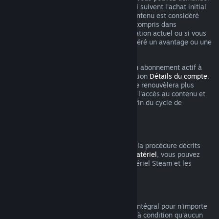
un remboursement dans les 48 heures qui suivent l'achat initial
ou un renouvellement automatique. Le contenu est considéré
comme utilisé si vous avez joué à un jeu compris dans
l'abonnement au cours du cycle de facturation actuel ou si vous
avez utilisé, consommé, modifié ou transféré un avantage ou une
remise inclus dans l'abonnement.
Veuillez noter que vous pouvez annuler un abonnement actif à
tout moment en vous rendant dans la section
Détails du compte
.
Après annulation, votre abonnement ne se renouvèlera plus
automatiquement, mais vous conserverez l'accès au contenu et
les bénéfices de l'abonnement jusqu'à la fin du cycle de
facturation en cours.
Matériel Steam
Dans les limites du délai applicable et de la procédure décrits
dans la
Politique de remboursement du matériel
, vous pouvez
demander un remboursement pour le matériel Steam et les
accessoires achetés via Steam.
Remboursements des bundles
Vous pouvez recevoir un remboursement intégral pour n'importe
quel bundle acheté sur le magasin Steam à condition qu'aucun