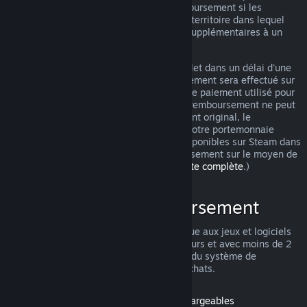
pouvez tout de même demander un remboursement si les
conditions ne sont pas remplies. Selon le territoire dans lequel
vous vivez, vous pouvez avoir des droits supplémentaires à un
remboursement en cas de jeu défectueux.
Vous obtiendrez un remboursement complet dans un délai d'une
semaine après approbation. Le remboursement sera effectué sur
le portemonnaie Steam ou sur le moyen de paiement utilisé pour
l'achat. Si pour une raison quelconque le remboursement ne peut
pas être effectué sur le moyen de paiement original, le
remboursement intégral sera réalisé sur votre portemonnaie
Steam. (Certains moyens de paiement disponibles sur Steam dans
votre pays ne permettent pas de remboursement sur le moyen de
paiement original.
Cliquez ici pour une liste complète
.)
Conditions de remboursement
L'offre de remboursement Steam s'applique aux jeux et logiciels
du magasin Steam achetés dans les 14 jours et avec moins de 2
heures d'utilisation. Voici un récapitulatif du système de
remboursement pour les autres types d'achats.
Remboursement pour les contenus téléchargeables