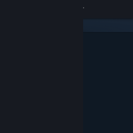
Kirjaudu sisään
Kauppa
Yhteisö
Tietoa
Tuki
Vaihda kieli
Hanki Steam-mobiilisovellus
Näytä työpöytäsivusto