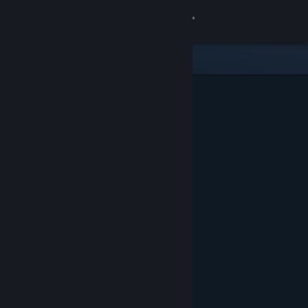
Inloggen
Winkel
Community
Over
Ondersteuning
Taal wijzigen
Download de mobiele Steam-app
Desktopwebsite weergeven