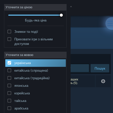
Увійти
Уточнити за ціною
Будь-яка ціна
Крамниця
Знижки та події
Спільнота
Приховати ігри з вільним
Видавець: 9Garden
доступом
Інформація
Уточнити за мовою
Упорядкувати
за доречністю
українська
Підтримка
Пошук
китайська (спрощена)
Змінити мову
китайська (традиційна)
Результатів вашого пошуку: 0. Відповідно до ваших
уподобань було виключено кілька найменувань (5).
японська
Завантажити мобільний застосунок Steam
корейська
Переглянути повну версію
тайська
арабська