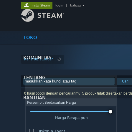
Instal Steam
login
|
bahasa
TOKO
KOMUNITAS
Penerbit: 9Garden
TENTANG
Cari
0 hasil cocok dengan pencarianmu. 5 produk tidak disertakan berd
BANTUAN
Persempit Berdasarkan Harga
Harga Berapa pun
Diskon & Event