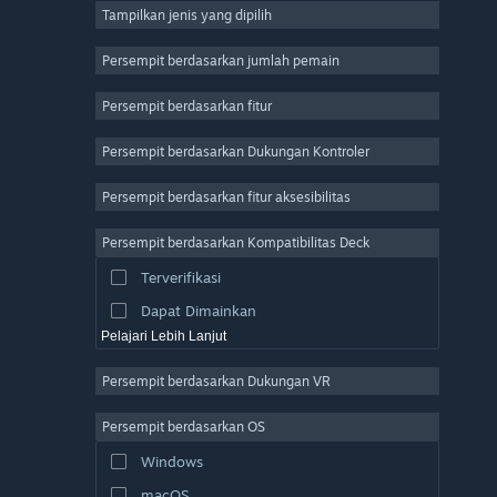
Tampilkan jenis yang dipilih
MMO
Indie
Persempit berdasarkan jumlah pemain
Akses Dini
Persempit berdasarkan fitur
Kasual
Persempit berdasarkan Dukungan Kontroler
Simulasi
Balapan
Persempit berdasarkan fitur aksesibilitas
Olahraga
Persempit berdasarkan Kompatibilitas Deck
Produksi Video
Terverifikasi
Pengeditan Foto
Dapat Dimainkan
Pelajari Lebih Lanjut
Persempit berdasarkan Dukungan VR
Persempit berdasarkan OS
Windows
macOS