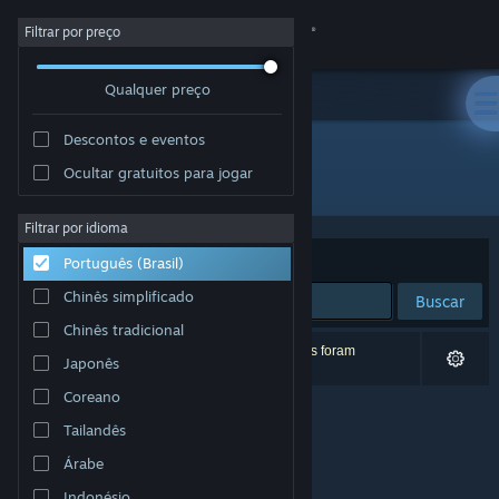
Iniciar sessão
Filtrar por preço
Qualquer preço
Loja
Descontos e eventos
Comunidade
Ocultar gratuitos para jogar
Distribuidora: 9Garden
Sobre
Filtrar por idioma
Ordenar por
Relevância
Português (Brasil)
Suporte
Chinês simplificado
Buscar
Chinês tradicional
Alterar idioma
0 resultados correspondem à sua busca. 5 títulos foram
Japonês
excluídos de acordo com as suas preferências.
Baixe o aplicativo móvel do Steam
Coreano
Tailandês
Ver versão para computadores
Árabe
Indonésio