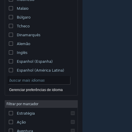
Malaio
Búlgaro
Tcheco
Dinamarquês
Alemão
Inglês
Espanhol (Espanha)
Espanhol (América Latina)
Gerenciar preferências de idioma
Filtrar por marcador
© Valve Corporation. Todos os direitos reservados.
Todas as marcas registradas são propriedade dos seus
Estratégia
respectivos donos nos EUA e em outros países.
Política de Privacidade
|
Termos Legais
|
Acessibilidade
|
Acordo de Assinatura do Steam
|
Ação
Reembolsos
|
Cookies
Aventura